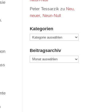
sie
Peter Tessarzik
zu
Neu,
neuer, Neun-Null
n.
Kategorien
Kategorien
Beitragsarchiv
hon
Beitragsarchiv
ass
nte
h