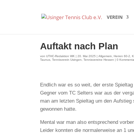
VEREIN
Auftakt nach Plan
von
UTHC-Redaktion WK
|
20. Mai 2025
|
Allgemein
,
Herren 60-2
,
K
Taunus
,
Tennisverein Usingen
,
Tennisvereine Hessen
|
0 Kommenta
Endlich war es so weit, der erste Spielt
Gegner vom TC Selters war aus der verg
man am letzten Spieltag um den Aufstieg
gewonnen hatte.
Mental war man also entsprechend vorbere
Leider konnten die normalerweise an 1 