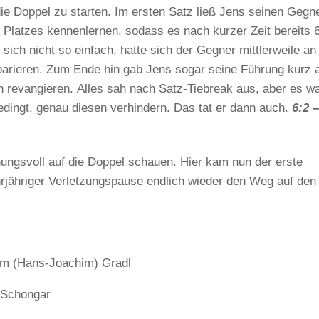
ie Doppel zu starten. Im ersten Satz ließ Jens seinen Gegn
s Platzes kennenlernen, sodass es nach kurzer Zeit bereits 
 sich nicht so einfach, hatte sich der Gegner mittlerweile an
parieren. Zum Ende hin gab Jens sogar seine Führung kurz a
h revangieren. Alles sah nach Satz-Tiebreak aus, aber es w
edingt, genau diesen verhindern. Das tat er dann auch.
6:2 –
nungsvoll auf die Doppel schauen. Hier kam nun der erste
rjähriger Verletzungspause endlich wieder den Weg auf den
im (Hans-Joachim) Gradl
 Schongar