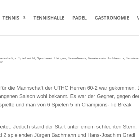
TENNIS
TENNISHALLE
PADEL
GASTRONOMIE
reisoberliga
,
Spielbericht
,
Sportverein Usingen
,
Team-Tennis
,
Tennisverein Hochtaunus
,
Tennisve
re
ag für die Mannschaft der UTHC Herren 60-2 war gekommen. 
angenen Saison wohl bekannt. Es war der Gegner, gegen de
 spielte und man von 6 Spielen 5 im Champions-Tie Break
itet. Jedoch stand der Start unter einem schlechten Stern.
und 2 spielenden Jürgen Bachmann und Hans-Joachim Gradl