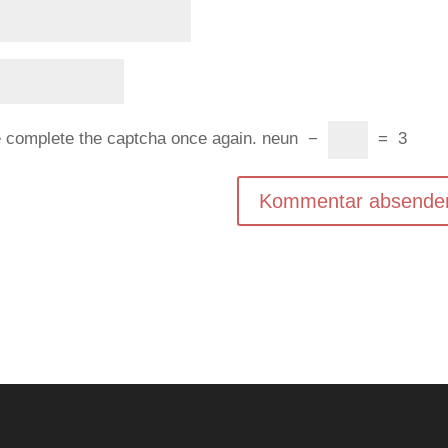
e complete the captcha once again.
neun
−
=
3