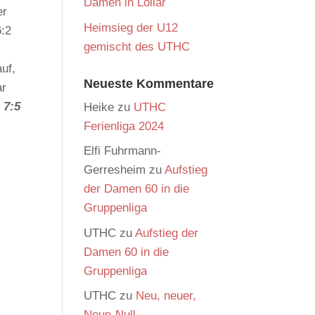
Damen in Lollar
er
Heimsieg der U12
6:2
gemischt des UTHC
uf,
Neueste Kommentare
ar
 7:5
Heike
zu
UTHC
Ferienliga 2024
Elfi Fuhrmann-
Gerresheim
zu
Aufstieg
der Damen 60 in die
Gruppenliga
UTHC
zu
Aufstieg der
Damen 60 in die
Gruppenliga
UTHC
zu
Neu, neuer,
Neun-Null