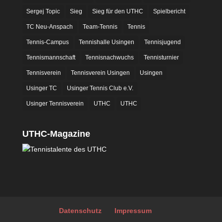
Sergej Topic
Sieg
Sieg für den UTHC
Spielbericht
TC Neu-Anspach
Team-Tennis
Tennis
Tennis-Campus
Tennishalle Usingen
Tennisjugend
Tennismannschaft
Tennisnachwuchs
Tennisturnier
Tennisverein
Tennisverein Usingen
Usingen
Usinger TC
Usinger Tennis Club e.V.
Usinger Tennisverein
UTHC
UTHC
UTHC-Magazine
Datenschutz
Impressum