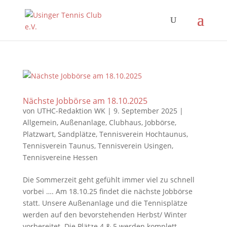
Nächste Jobbörse am 18.10.2025
von
UTHC-Redaktion WK
|
9. September 2025
|
Allgemein
,
Außenanlage
,
Clubhaus
,
Jobbörse
,
Platzwart
,
Sandplätze
,
Tennisverein Hochtaunus
,
Tennisverein Taunus
,
Tennisverein Usingen
,
Tennisvereine Hessen
Die Sommerzeit geht gefühlt immer viel zu schnell
vorbei …. Am 18.10.25 findet die nächste Jobbörse
statt. Unsere Außenanlage und die Tennisplätze
werden auf den bevorstehenden Herbst/ Winter
vorbereitet. Die Plätze 4 & 5 werden komplett