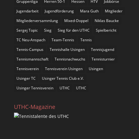
Gruppenliga
Herren 50-1
Hessen
HTV
Jobbörse
Jugendarbeit
Jugendförderung
Mara Guth
Mitglieder
Mitgliederversammlung
Mixed-Doppel
Niklas Baucke
Sergej Topic
Sieg
Sieg für den UTHC
Spielbericht
TC Neu-Anspach
Team-Tennis
Tennis
Tennis-Campus
Tennishalle Usingen
Tennisjugend
Tennismannschaft
Tennisnachwuchs
Tennisturnier
Tennisverein
Tennisverein Usingen
Usingen
Usinger TC
Usinger Tennis Club e.V.
Usinger Tennisverein
UTHC
UTHC
UTHC-Magazine