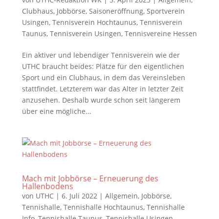
Clubhaus
,
Jobbörse
,
Saisoneröffnung
,
Sportverein
Usingen
,
Tennisverein Hochtaunus
,
Tennisverein
Taunus
,
Tennisverein Usingen
,
Tennisvereine Hessen
Ein aktiver und lebendiger Tennisverein wie der
UTHC braucht beides: Plätze für den eigentlichen
Sport und ein Clubhaus, in dem das Vereinsleben
stattfindet. Letzterem war das Alter in letzter Zeit
anzusehen. Deshalb wurde schon seit längerem
über eine mögliche...
Mach mit Jobbörse – Erneuerung des
Hallenbodens
von
UTHC
|
6. Juli 2022
|
Allgemein
,
Jobbörse
,
Tennishalle
,
Tennishalle Hochtaunus
,
Tennishalle
Info
,
Tennishalle Taunus
,
Tennishalle Usingen
,