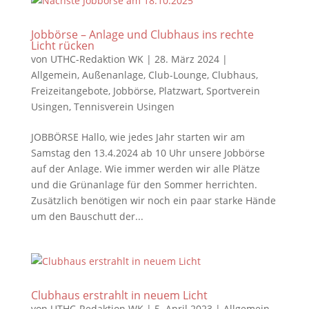
Jobbörse – Anlage und Clubhaus ins rechte
Licht rücken
von
UTHC-Redaktion WK
|
28. März 2024
|
Allgemein
,
Außenanlage
,
Club-Lounge
,
Clubhaus
,
Freizeitangebote
,
Jobbörse
,
Platzwart
,
Sportverein
Usingen
,
Tennisverein Usingen
JOBBÖRSE Hallo, wie jedes Jahr starten wir am
Samstag den 13.4.2024 ab 10 Uhr unsere Jobbörse
auf der Anlage. Wie immer werden wir alle Plätze
und die Grünanlage für den Sommer herrichten.
Zusätzlich benötigen wir noch ein paar starke Hände
um den Bauschutt der...
Clubhaus erstrahlt in neuem Licht
von
UTHC-Redaktion WK
|
5. April 2023
|
Allgemein
,