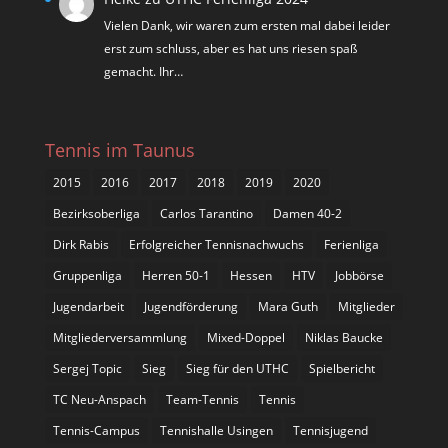
Vielen Dank, wir waren zum ersten mal dabei leider
erst zum schluss, aber es hat uns riesen spaß
gemacht. Ihr…
Tennis im Taunus
2015
2016
2017
2018
2019
2020
Bezirksoberliga
Carlos Tarantino
Damen 40-2
Dirk Rabis
Erfolgreicher Tennisnachwuchs
Ferienliga
Gruppenliga
Herren 50-1
Hessen
HTV
Jobbörse
Jugendarbeit
Jugendförderung
Mara Guth
Mitglieder
Mitgliederversammlung
Mixed-Doppel
Niklas Baucke
Sergej Topic
Sieg
Sieg für den UTHC
Spielbericht
TC Neu-Anspach
Team-Tennis
Tennis
Tennis-Campus
Tennishalle Usingen
Tennisjugend