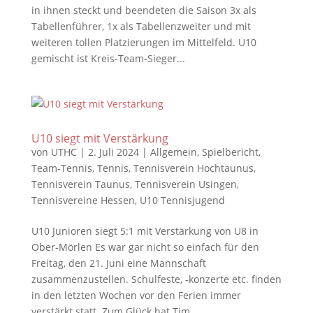
in ihnen steckt und beendeten die Saison 3x als
Tabellenführer, 1x als Tabellenzweiter und mit
weiteren tollen Platzierungen im Mittelfeld. U10
gemischt ist Kreis-Team-Sieger...
U10 siegt mit Verstärkung
von
UTHC
|
2. Juli 2024
|
Allgemein
,
Spielbericht
,
Team-Tennis
,
Tennis
,
Tennisverein Hochtaunus
,
Tennisverein Taunus
,
Tennisverein Usingen
,
Tennisvereine Hessen
,
U10 Tennisjugend
U10 Junioren siegt 5:1 mit Verstärkung von U8 in
Ober-Mörlen Es war gar nicht so einfach für den
Freitag, den 21. Juni eine Mannschaft
zusammenzustellen. Schulfeste, -konzerte etc. finden
in den letzten Wochen vor den Ferien immer
verstärkt statt. Zum Glück hat Tim...