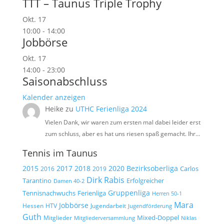
TTT – Taunus Triple Trophy
Okt.
17
10:00
-
14:00
Jobbörse
Okt.
17
14:00
-
23:00
Saisonabschluss
Kalender anzeigen
Heike
zu
UTHC Ferienliga 2024
Vielen Dank, wir waren zum ersten mal dabei leider erst
zum schluss, aber es hat uns riesen spaß gemacht. Ihr…
Tennis im Taunus
2015
2017
2018
2020
Bezirksoberliga
Carlos
2019
2016
Dirk Rabis
Tarantino
Erfolgreicher
Damen 40-2
Gruppenliga
Tennisnachwuchs
Ferienliga
Herren 50-1
Mara
Jobbörse
Hessen
HTV
Jugendarbeit
Jugendförderung
Guth
Mixed-Doppel
Mitglieder
Mitgliederversammlung
Niklas