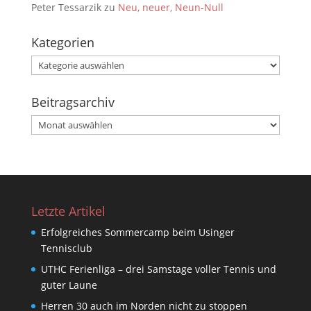
Peter Tessarzik
zu
Neu, neuer, Neun-Null
Kategorien
Kategorien
Beitragsarchiv
Beitragsarchiv
Letzte Artikel
Erfolgreiches Sommercamp beim Usinger
Tennisclub
UTHC Ferienliga – drei Samstage voller Tennis und
guter Laune
Herren 30 auch im Norden nicht zu stoppen