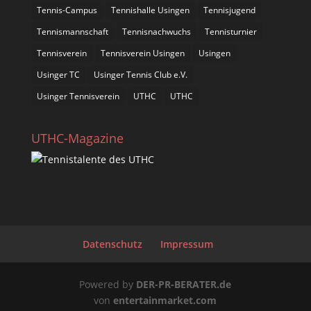
Tennis-Campus
Tennishalle Usingen
Tennisjugend
Tennismannschaft
Tennisnachwuchs
Tennisturnier
Tennisverein
Tennisverein Usingen
Usingen
Usinger TC
Usinger Tennis Club e.V.
Usinger Tennisverein
UTHC
UTHC
UTHC-Magazine
Datenschutz
Impressum
Powered by
DER-PR-BERATER.de
von
entertainmarket.com