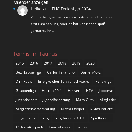
Kalender anzeigen
Heike
zu
UTHC Ferienliga 2024
Vielen Dank, wir waren zum ersten mal dabei leider
erst zum schluss, aber es hat uns riesen spaß
gemacht. Ihr…
Tennis im Taunus
2015
2016
2017
2018
2019
2020
Bezirksoberliga
Carlos Tarantino
Damen 40-2
Dirk Rabis
Erfolgreicher Tennisnachwuchs
Ferienliga
Gruppenliga
Herren 50-1
Hessen
HTV
Jobbörse
Jugendarbeit
Jugendförderung
Mara Guth
Mitglieder
Mitgliederversammlung
Mixed-Doppel
Niklas Baucke
Sergej Topic
Sieg
Sieg für den UTHC
Spielbericht
TC Neu-Anspach
Team-Tennis
Tennis