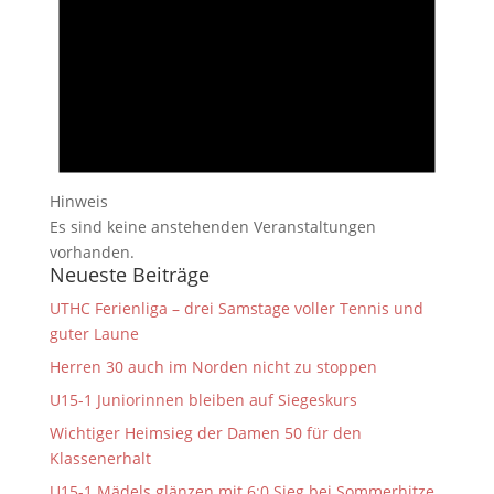
Hinweis
Es sind keine anstehenden Veranstaltungen
vorhanden.
Neueste Beiträge
UTHC Ferienliga – drei Samstage voller Tennis und
guter Laune
Herren 30 auch im Norden nicht zu stoppen
U15-1 Juniorinnen bleiben auf Siegeskurs
Wichtiger Heimsieg der Damen 50 für den
Klassenerhalt
U15-1 Mädels glänzen mit 6:0 Sieg bei Sommerhitze