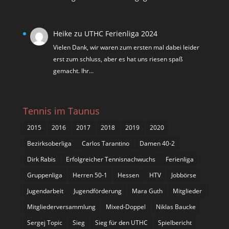
Heike
zu
UTHC Ferienliga 2024
Vielen Dank, wir waren zum ersten mal dabei leider
erst zum schluss, aber es hat uns riesen spaß
gemacht. Ihr…
Tennis im Taunus
2015
2016
2017
2018
2019
2020
Bezirksoberliga
Carlos Tarantino
Damen 40-2
Dirk Rabis
Erfolgreicher Tennisnachwuchs
Ferienliga
Gruppenliga
Herren 50-1
Hessen
HTV
Jobbörse
Jugendarbeit
Jugendförderung
Mara Guth
Mitglieder
Mitgliederversammlung
Mixed-Doppel
Niklas Baucke
Sergej Topic
Sieg
Sieg für den UTHC
Spielbericht