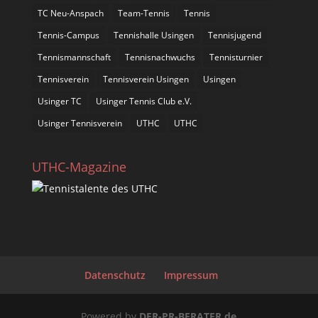
TC Neu-Anspach
Team-Tennis
Tennis
Tennis-Campus
Tennishalle Usingen
Tennisjugend
Tennismannschaft
Tennisnachwuchs
Tennisturnier
Tennisverein
Tennisverein Usingen
Usingen
Usinger TC
Usinger Tennis Club e.V.
Usinger Tennisverein
UTHC
UTHC
UTHC-Magazine
Datenschutz
Impressum
Powered by
DER-PR-BERATER.de