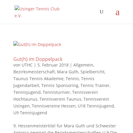
Gut(h) im Doppelpack
von
UTHC
|
5. Februar 2018
|
Allgemein
,
Bezirksmeisterschaft
,
Mara Guth
,
Spielbericht
,
Taunus Tennis Akademie
,
Tennis
,
Tennis
Jugendarbeit
,
Tennis Sponsoring
,
Tennis Trainer
,
Tennisjugend
,
Tennisturnier
,
Tennisverein
Hochtaunus
,
Tennisverein Taunus
,
Tennisverein
Usingen
,
Tennisvereine Hessen
,
U18 Tennisjugend
,
U9 Tennisjugend
9. Hessenmeistertitel für Mara Guth und Schwester
Antonia gewinnt die Bezirksmeisterschaften U 9 Die