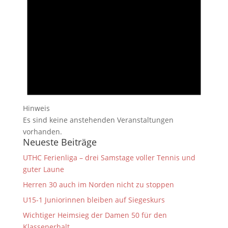
Hinweis
Es sind keine anstehenden Veranstaltungen
vorhanden.
Neueste Beiträge
UTHC Ferienliga – drei Samstage voller Tennis und
guter Laune
Herren 30 auch im Norden nicht zu stoppen
U15-1 Juniorinnen bleiben auf Siegeskurs
Wichtiger Heimsieg der Damen 50 für den
Klassenerhalt