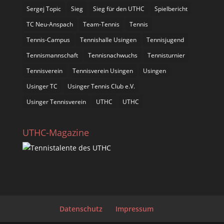
Sergej Topic
Sieg
Sieg für den UTHC
Spielbericht
TC Neu-Anspach
Team-Tennis
Tennis
Tennis-Campus
Tennishalle Usingen
Tennisjugend
Tennismannschaft
Tennisnachwuchs
Tennisturnier
Tennisverein
Tennisverein Usingen
Usingen
Usinger TC
Usinger Tennis Club e.V.
Usinger Tennisverein
UTHC
UTHC
UTHC-Magazine
Datenschutz
Impressum