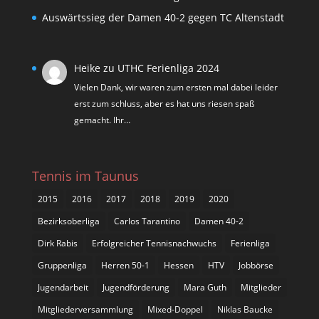
Auswärtssieg der Damen 40-2 gegen TC Altenstadt
Heike
zu
UTHC Ferienliga 2024
Vielen Dank, wir waren zum ersten mal dabei leider
erst zum schluss, aber es hat uns riesen spaß
gemacht. Ihr…
Tennis im Taunus
2015
2016
2017
2018
2019
2020
Bezirksoberliga
Carlos Tarantino
Damen 40-2
Dirk Rabis
Erfolgreicher Tennisnachwuchs
Ferienliga
Gruppenliga
Herren 50-1
Hessen
HTV
Jobbörse
Jugendarbeit
Jugendförderung
Mara Guth
Mitglieder
Mitgliederversammlung
Mixed-Doppel
Niklas Baucke