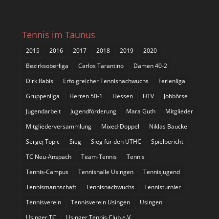
Tennis im Taunus
2015
2016
2017
2018
2019
2020
Bezirksoberliga
Carlos Tarantino
Damen 40-2
Dirk Rabis
Erfolgreicher Tennisnachwuchs
Ferienliga
Gruppenliga
Herren 50-1
Hessen
HTV
Jobbörse
Jugendarbeit
Jugendförderung
Mara Guth
Mitglieder
Mitgliederversammlung
Mixed-Doppel
Niklas Baucke
Sergej Topic
Sieg
Sieg für den UTHC
Spielbericht
TC Neu-Anspach
Team-Tennis
Tennis
Tennis-Campus
Tennishalle Usingen
Tennisjugend
Tennismannschaft
Tennisnachwuchs
Tennisturnier
Tennisverein
Tennisverein Usingen
Usingen
Usinger TC
Usinger Tennis Club e.V.