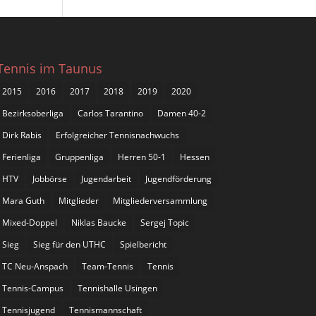
Tennis im Taunus
2015
2016
2017
2018
2019
2020
Bezirksoberliga
Carlos Tarantino
Damen 40-2
Dirk Rabis
Erfolgreicher Tennisnachwuchs
Ferienliga
Gruppenliga
Herren 50-1
Hessen
HTV
Jobbörse
Jugendarbeit
Jugendförderung
Mara Guth
Mitglieder
Mitgliederversammlung
Mixed-Doppel
Niklas Baucke
Sergej Topic
Sieg
Sieg für den UTHC
Spielbericht
TC Neu-Anspach
Team-Tennis
Tennis
Tennis-Campus
Tennishalle Usingen
Tennisjugend
Tennismannschaft