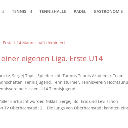
TENNIS
TENNISHALLE
PADEL
GASTRONOMIE
 einer eigenen Liga. Erste U14
aucke
,
Sergej Topic
,
Spielbericht
,
Taunus Tennis Akademie
,
Team-
annschaften
,
Tennisjugend
,
Tennisturnier
,
Tennisverein Hochtaun
ennisvereine Hessen
,
U14 Tennisjugend
ller Ehrfurcht wurden Niklas, Sergej, Bo- Eric und Levi schon
 von TV Oberhöchstadt 2. Die Jungs von Oberhöchstadt konnten ei