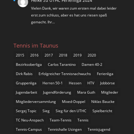
Heike
zu
UTHC Ferienliga 2024
Vielen Dank, wir waren zum ersten mal dabei leider
erst zum schluss, aber es hat uns riesen spaß
gemacht. Ihr…
Tennis im Taunus
2015
2016
2017
2018
2019
2020
Bezirksoberliga
Carlos Tarantino
Damen 40-2
Dirk Rabis
Erfolgreicher Tennisnachwuchs
Ferienliga
Gruppenliga
Herren 50-1
Hessen
HTV
Jobbörse
Jugendarbeit
Jugendförderung
Mara Guth
Mitglieder
Mitgliederversammlung
Mixed-Doppel
Niklas Baucke
Sergej Topic
Sieg
Sieg für den UTHC
Spielbericht
TC Neu-Anspach
Team-Tennis
Tennis
Tennis-Campus
Tennishalle Usingen
Tennisjugend