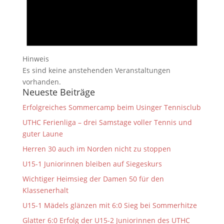
Hinweis
Es sind keine anstehenden Veranstaltungen
vorhanden.
Neueste Beiträge
Erfolgreiches Sommercamp beim Usinger Tennisclub
UTHC Ferienliga – drei Samstage voller Tennis und
guter Laune
Herren 30 auch im Norden nicht zu stoppen
U15-1 Juniorinnen bleiben auf Siegeskurs
Wichtiger Heimsieg der Damen 50 für den
Klassenerhalt
U15-1 Mädels glänzen mit 6:0 Sieg bei Sommerhitze
Glatter 6:0 Erfolg der U15-2 Juniorinnen des UTHC