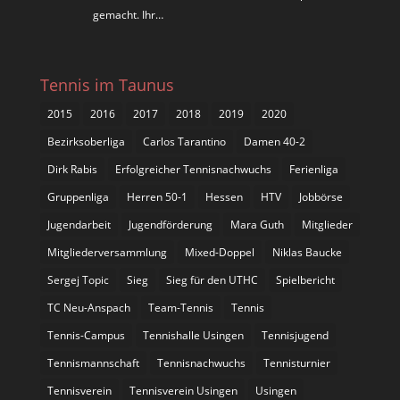
gemacht. Ihr…
Tennis im Taunus
2015
2016
2017
2018
2019
2020
Bezirksoberliga
Carlos Tarantino
Damen 40-2
Dirk Rabis
Erfolgreicher Tennisnachwuchs
Ferienliga
Gruppenliga
Herren 50-1
Hessen
HTV
Jobbörse
Jugendarbeit
Jugendförderung
Mara Guth
Mitglieder
Mitgliederversammlung
Mixed-Doppel
Niklas Baucke
Sergej Topic
Sieg
Sieg für den UTHC
Spielbericht
TC Neu-Anspach
Team-Tennis
Tennis
Tennis-Campus
Tennishalle Usingen
Tennisjugend
Tennismannschaft
Tennisnachwuchs
Tennisturnier
Tennisverein
Tennisverein Usingen
Usingen