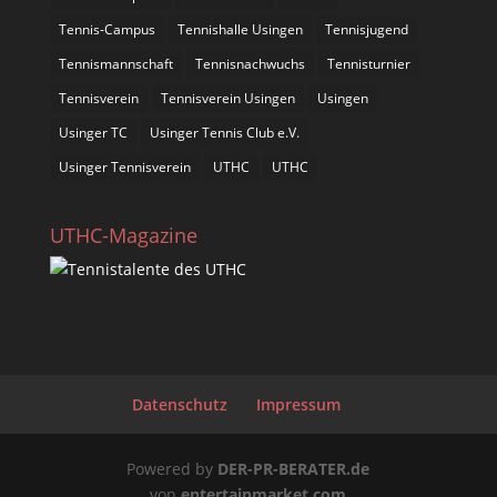
Tennis-Campus
Tennishalle Usingen
Tennisjugend
Tennismannschaft
Tennisnachwuchs
Tennisturnier
Tennisverein
Tennisverein Usingen
Usingen
Usinger TC
Usinger Tennis Club e.V.
Usinger Tennisverein
UTHC
UTHC
UTHC-Magazine
Datenschutz
Impressum
Powered by
DER-PR-BERATER.de
von
entertainmarket.com