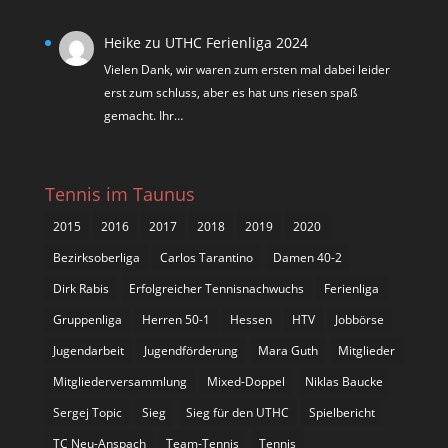
Heike
zu
UTHC Ferienliga 2024
Vielen Dank, wir waren zum ersten mal dabei leider
erst zum schluss, aber es hat uns riesen spaß
gemacht. Ihr…
Tennis im Taunus
2015
2016
2017
2018
2019
2020
Bezirksoberliga
Carlos Tarantino
Damen 40-2
Dirk Rabis
Erfolgreicher Tennisnachwuchs
Ferienliga
Gruppenliga
Herren 50-1
Hessen
HTV
Jobbörse
Jugendarbeit
Jugendförderung
Mara Guth
Mitglieder
Mitgliederversammlung
Mixed-Doppel
Niklas Baucke
Sergej Topic
Sieg
Sieg für den UTHC
Spielbericht
TC Neu-Anspach
Team-Tennis
Tennis