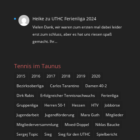
Heike
zu
UTHC Ferienliga 2024
Vielen Dank, wir waren zum ersten mal dabei leider
erst zum schluss, aber es hat uns riesen spaß
gemacht. Ihr…
Tennis im Taunus
2015
2016
2017
2018
2019
2020
Bezirksoberliga
Carlos Tarantino
Damen 40-2
Dirk Rabis
Erfolgreicher Tennisnachwuchs
Ferienliga
Gruppenliga
Herren 50-1
Hessen
HTV
Jobbörse
Jugendarbeit
Jugendförderung
Mara Guth
Mitglieder
Mitgliederversammlung
Mixed-Doppel
Niklas Baucke
Sergej Topic
Sieg
Sieg für den UTHC
Spielbericht