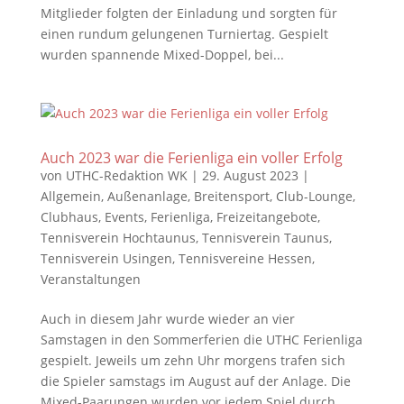
Mitglieder folgten der Einladung und sorgten für
einen rundum gelungenen Turniertag. Gespielt
wurden spannende Mixed-Doppel, bei...
Auch 2023 war die Ferienliga ein voller Erfolg
von
UTHC-Redaktion WK
|
29. August 2023
|
Allgemein
,
Außenanlage
,
Breitensport
,
Club-Lounge
,
Clubhaus
,
Events
,
Ferienliga
,
Freizeitangebote
,
Tennisverein Hochtaunus
,
Tennisverein Taunus
,
Tennisverein Usingen
,
Tennisvereine Hessen
,
Veranstaltungen
Auch in diesem Jahr wurde wieder an vier
Samstagen in den Sommerferien die UTHC Ferienliga
gespielt. Jeweils um zehn Uhr morgens trafen sich
die Spieler samstags im August auf der Anlage. Die
Mixed-Paarungen wurden vor jedem Spiel durch