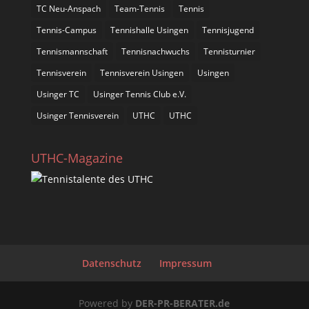
TC Neu-Anspach
Team-Tennis
Tennis
Tennis-Campus
Tennishalle Usingen
Tennisjugend
Tennismannschaft
Tennisnachwuchs
Tennisturnier
Tennisverein
Tennisverein Usingen
Usingen
Usinger TC
Usinger Tennis Club e.V.
Usinger Tennisverein
UTHC
UTHC
UTHC-Magazine
Datenschutz
Impressum
Powered by
DER-PR-BERATER.de