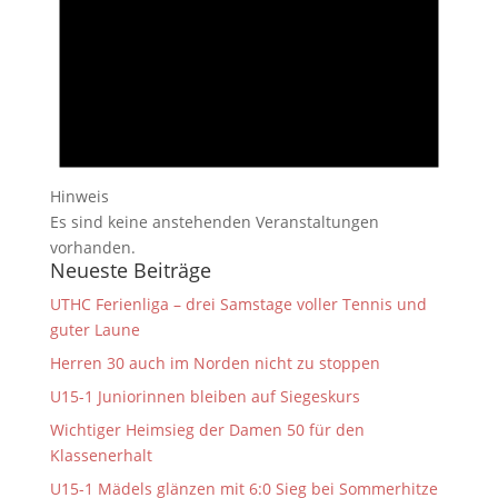
Hinweis
Es sind keine anstehenden Veranstaltungen
vorhanden.
Neueste Beiträge
UTHC Ferienliga – drei Samstage voller Tennis und
guter Laune
Herren 30 auch im Norden nicht zu stoppen
U15-1 Juniorinnen bleiben auf Siegeskurs
Wichtiger Heimsieg der Damen 50 für den
Klassenerhalt
U15-1 Mädels glänzen mit 6:0 Sieg bei Sommerhitze