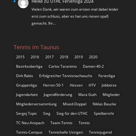
Heike
zu
UTHC Ferienliga 2024
Vielen Dank, wir waren zum ersten mal dabei leider
erst zum schluss, aber es hat uns riesen spaß
gemacht. Ihr…
Tennis im Taunus
2015
2016
2017
2018
2019
2020
Bezirksoberliga
Carlos Tarantino
Damen 40-2
Dirk Rabis
Erfolgreicher Tennisnachwuchs
Ferienliga
Gruppenliga
Herren 50-1
Hessen
HTV
Jobbörse
Jugendarbeit
Jugendförderung
Mara Guth
Mitglieder
Mitgliederversammlung
Mixed-Doppel
Niklas Baucke
Sergej Topic
Sieg
Sieg für den UTHC
Spielbericht
TC Neu-Anspach
Team-Tennis
Tennis
Tennis-Campus
Tennishalle Usingen
Tennisjugend