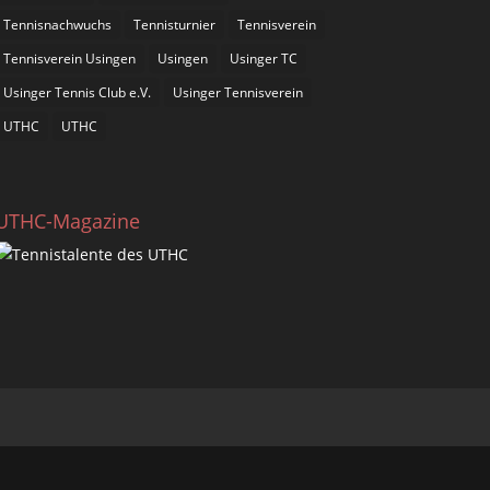
Tennisnachwuchs
Tennisturnier
Tennisverein
Tennisverein Usingen
Usingen
Usinger TC
Usinger Tennis Club e.V.
Usinger Tennisverein
UTHC
UTHC
UTHC-Magazine