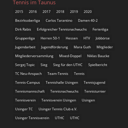
Tennis im Taunus
2015
2016
2017
2018
2019
2020
Bezirksoberliga
Carlos Tarantino
Damen 40-2
Dirk Rabis
Erfolgreicher Tennisnachwuchs
Ferienliga
Gruppenliga
Herren 50-1
Hessen
HTV
Jobbörse
Jugendarbeit
Jugendförderung
Mara Guth
Mitglieder
Mitgliederversammlung
Mixed-Doppel
Niklas Baucke
Sergej Topic
Sieg
Sieg für den UTHC
Spielbericht
TC Neu-Anspach
Team-Tennis
Tennis
Tennis-Campus
Tennishalle Usingen
Tennisjugend
Tennismannschaft
Tennisnachwuchs
Tennisturnier
Tennisverein
Tennisverein Usingen
Usingen
Usinger TC
Usinger Tennis Club e.V.
Usinger Tennisverein
UTHC
UTHC