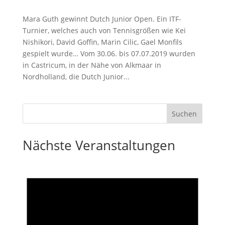
Mara Guth gewinnt Dutch Junior Open. Ein ITF-
Turnier, welches auch von Tennisgrößen wie Kei
Nishikori, David Goffin, Marin Cilic, Gael Monfils
gespielt wurde… Vom 30.06. bis 07.07.2019 wurden
in Castricum, in der Nähe von Alkmaar in
Nordholland, die Dutch Junior...
Nächste Veranstaltungen