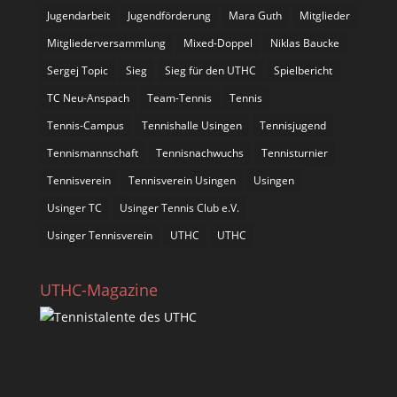
Jugendarbeit
Jugendförderung
Mara Guth
Mitglieder
Mitgliederversammlung
Mixed-Doppel
Niklas Baucke
Sergej Topic
Sieg
Sieg für den UTHC
Spielbericht
TC Neu-Anspach
Team-Tennis
Tennis
Tennis-Campus
Tennishalle Usingen
Tennisjugend
Tennismannschaft
Tennisnachwuchs
Tennisturnier
Tennisverein
Tennisverein Usingen
Usingen
Usinger TC
Usinger Tennis Club e.V.
Usinger Tennisverein
UTHC
UTHC
UTHC-Magazine