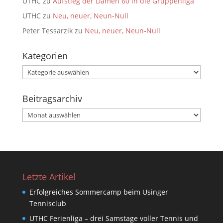
UTHC
zu
Aufstieg der Damen 60 in die Gruppenliga
UTHC
zu
Neu, neuer, Neun-Null
Peter Tessarzik
zu
Neu, neuer, Neun-Null
Kategorien
Kategorien
Beitragsarchiv
Beitragsarchiv
Letzte Artikel
Erfolgreiches Sommercamp beim Usinger
Tennisclub
UTHC Ferienliga – drei Samstage voller Tennis und