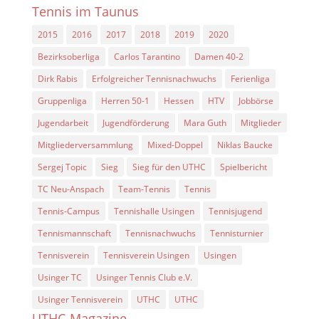
Tennis im Taunus
2015
2016
2017
2018
2019
2020
Bezirksoberliga
Carlos Tarantino
Damen 40-2
Dirk Rabis
Erfolgreicher Tennisnachwuchs
Ferienliga
Gruppenliga
Herren 50-1
Hessen
HTV
Jobbörse
Jugendarbeit
Jugendförderung
Mara Guth
Mitglieder
Mitgliederversammlung
Mixed-Doppel
Niklas Baucke
Sergej Topic
Sieg
Sieg für den UTHC
Spielbericht
TC Neu-Anspach
Team-Tennis
Tennis
Tennis-Campus
Tennishalle Usingen
Tennisjugend
Tennismannschaft
Tennisnachwuchs
Tennisturnier
Tennisverein
Tennisverein Usingen
Usingen
Usinger TC
Usinger Tennis Club e.V.
Usinger Tennisverein
UTHC
UTHC
UTHC-Magazine