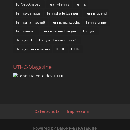
TC Neu-Anspach
Team-Tennis
Tennis
Tennis-Campus
Tennishalle Usingen
Tennisjugend
Tennismannschaft
Tennisnachwuchs
Tennisturnier
Tennisverein
Tennisverein Usingen
Usingen
Usinger TC
Usinger Tennis Club e.V.
Usinger Tennisverein
UTHC
UTHC
UTHC-Magazine
Datenschutz
Impressum
Powered by
DER-PR-BERATER.de