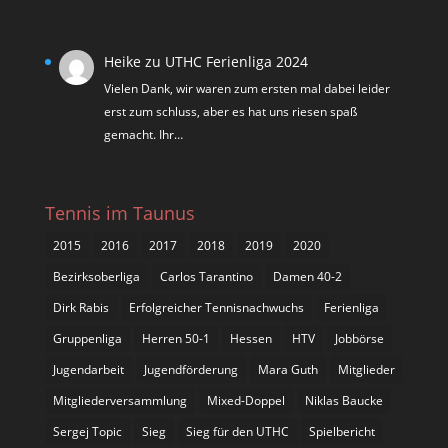
Heike
zu
UTHC Ferienliga 2024
Vielen Dank, wir waren zum ersten mal dabei leider
erst zum schluss, aber es hat uns riesen spaß
gemacht. Ihr…
Tennis im Taunus
2015
2016
2017
2018
2019
2020
Bezirksoberliga
Carlos Tarantino
Damen 40-2
Dirk Rabis
Erfolgreicher Tennisnachwuchs
Ferienliga
Gruppenliga
Herren 50-1
Hessen
HTV
Jobbörse
Jugendarbeit
Jugendförderung
Mara Guth
Mitglieder
Mitgliederversammlung
Mixed-Doppel
Niklas Baucke
Sergej Topic
Sieg
Sieg für den UTHC
Spielbericht