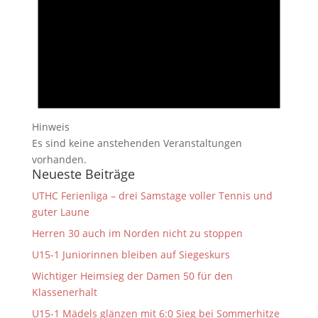
Hinweis
Es sind keine anstehenden Veranstaltungen
vorhanden.
Neueste Beiträge
UTHC Ferienliga – drei Samstage voller Tennis und
guter Laune
Herren 30 auch im Norden nicht zu stoppen
U15-1 Juniorinnen bleiben auf Siegeskurs
Wichtiger Heimsieg der Damen 50 für den
Klassenerhalt
U15-1 Mädels glänzen mit 6:0 Sieg bei Sommerhitze