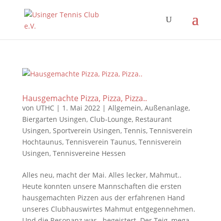
Hausgemachte Pizza, Pizza, Pizza..
von
UTHC
|
1. Mai 2022
|
Allgemein
,
Außenanlage
,
Biergarten Usingen
,
Club-Lounge
,
Restaurant
Usingen
,
Sportverein Usingen
,
Tennis
,
Tennisverein
Hochtaunus
,
Tennisverein Taunus
,
Tennisverein
Usingen
,
Tennisvereine Hessen
Alles neu, macht der Mai. Alles lecker, Mahmut..
Heute konnten unsere Mannschaften die ersten
hausgemachten Pizzen aus der erfahrenen Hand
unseres Clubhauswirtes Mahmut entgegennehmen.
Und die Resonanz war.. begeistert. Der Teig, mega