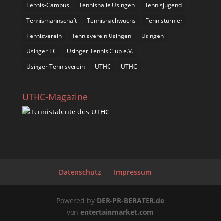
Tennis-Campus
Tennishalle Usingen
Tennisjugend
Tennismannschaft
Tennisnachwuchs
Tennisturnier
Tennisverein
Tennisverein Usingen
Usingen
Usinger TC
Usinger Tennis Club e.V.
Usinger Tennisverein
UTHC
UTHC
UTHC-Magazine
Datenschutz
Impressum
Powered by
DER-PR-BERATER.de
von
entertainmarket.com