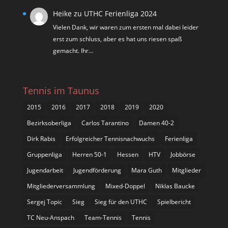
Heike
zu
UTHC Ferienliga 2024
Vielen Dank, wir waren zum ersten mal dabei leider
erst zum schluss, aber es hat uns riesen spaß
gemacht. Ihr…
Tennis im Taunus
2015
2016
2017
2018
2019
2020
Bezirksoberliga
Carlos Tarantino
Damen 40-2
Dirk Rabis
Erfolgreicher Tennisnachwuchs
Ferienliga
Gruppenliga
Herren 50-1
Hessen
HTV
Jobbörse
Jugendarbeit
Jugendförderung
Mara Guth
Mitglieder
Mitgliederversammlung
Mixed-Doppel
Niklas Baucke
Sergej Topic
Sieg
Sieg für den UTHC
Spielbericht
TC Neu-Anspach
Team-Tennis
Tennis