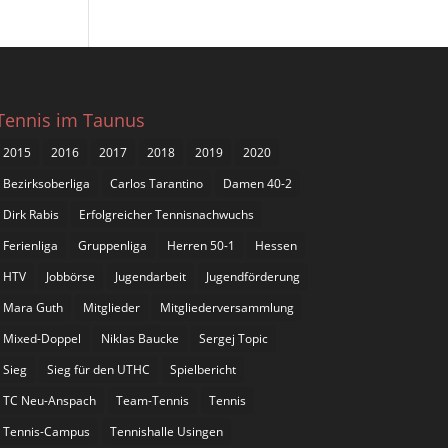
Tennis im Taunus
2015
2016
2017
2018
2019
2020
Bezirksoberliga
Carlos Tarantino
Damen 40-2
Dirk Rabis
Erfolgreicher Tennisnachwuchs
Ferienliga
Gruppenliga
Herren 50-1
Hessen
HTV
Jobbörse
Jugendarbeit
Jugendförderung
Mara Guth
Mitglieder
Mitgliederversammlung
Mixed-Doppel
Niklas Baucke
Sergej Topic
Sieg
Sieg für den UTHC
Spielbericht
TC Neu-Anspach
Team-Tennis
Tennis
Tennis-Campus
Tennishalle Usingen