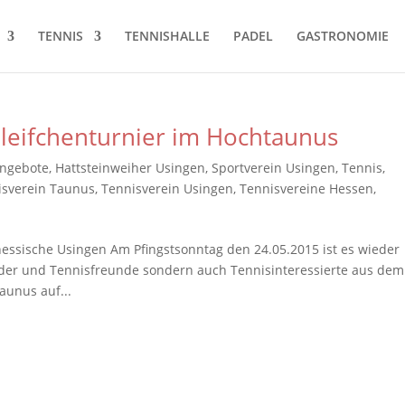
TENNIS
TENNISHALLE
PADEL
GASTRONOMIE
leifchenturnier im Hochtaunus
angebote
,
Hattsteinweiher Usingen
,
Sportverein Usingen
,
Tennis
,
isverein Taunus
,
Tennisverein Usingen
,
Tennisvereine Hessen
,
hessische Usingen Am Pfingstsonntag den 24.05.2015 ist es wieder
eder und Tennisfreunde sondern auch Tennisinteressierte aus dem
unus auf...