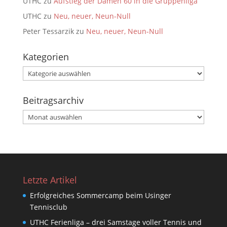
UTHC
zu
Aufstieg der Damen 60 in die Gruppenliga
UTHC
zu
Neu, neuer, Neun-Null
Peter Tessarzik
zu
Neu, neuer, Neun-Null
Kategorien
Kategorien
Beitragsarchiv
Beitragsarchiv
Letzte Artikel
Erfolgreiches Sommercamp beim Usinger
Tennisclub
UTHC Ferienliga – drei Samstage voller Tennis und