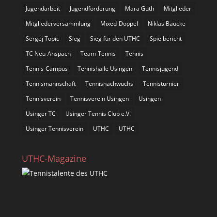
Jugendarbeit
Jugendförderung
Mara Guth
Mitglieder
Mitgliederversammlung
Mixed-Doppel
Niklas Baucke
Sergej Topic
Sieg
Sieg für den UTHC
Spielbericht
TC Neu-Anspach
Team-Tennis
Tennis
Tennis-Campus
Tennishalle Usingen
Tennisjugend
Tennismannschaft
Tennisnachwuchs
Tennisturnier
Tennisverein
Tennisverein Usingen
Usingen
Usinger TC
Usinger Tennis Club e.V.
Usinger Tennisverein
UTHC
UTHC
UTHC-Magazine