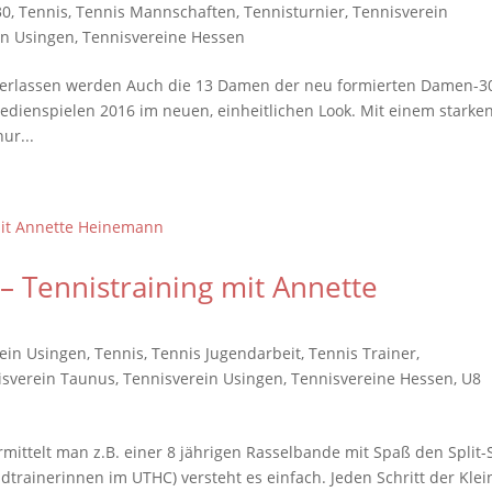
30
,
Tennis
,
Tennis Mannschaften
,
Tennisturnier
,
Tennisverein
in Usingen
,
Tennisvereine Hessen
nterlassen werden Auch die 13 Damen der neu formierten Damen-3
dienspielen 2016 im neuen, einheitlichen Look. Mit einem starke
ur...
– Tennistraining mit Annette
rein Usingen
,
Tennis
,
Tennis Jugendarbeit
,
Tennis Trainer
,
isverein Taunus
,
Tennisverein Usingen
,
Tennisvereine Hessen
,
U8
rmittelt man z.B. einer 8 jährigen Rasselbande mit Spaß den Split-
trainerinnen im UTHC) versteht es einfach. Jeden Schritt der Kle