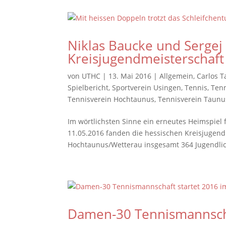
Niklas Baucke und Sergej 
Kreisjugendmeisterschaft
von
UTHC
|
13. Mai 2016
|
Allgemein
,
Carlos T
Spielbericht
,
Sportverein Usingen
,
Tennis
,
Tenn
Tennisverein Hochtaunus
,
Tennisverein Taunu
Im wörtlichsten Sinne ein erneutes Heimspiel
11.05.2016 fanden die hessischen Kreisjugendm
Hochtaunus/Wetterau insgesamt 364 Jugendlich
Damen-30 Tennismannscha