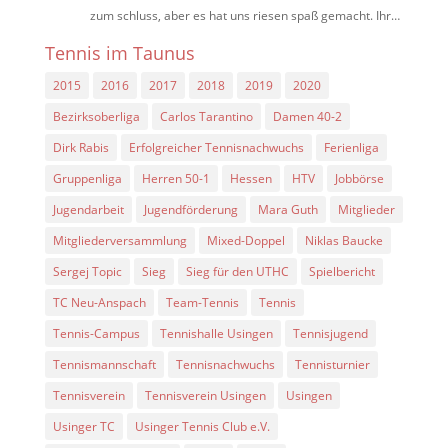
zum schluss, aber es hat uns riesen spaß gemacht. Ihr…
Tennis im Taunus
2015
2016
2017
2018
2019
2020
Bezirksoberliga
Carlos Tarantino
Damen 40-2
Dirk Rabis
Erfolgreicher Tennisnachwuchs
Ferienliga
Gruppenliga
Herren 50-1
Hessen
HTV
Jobbörse
Jugendarbeit
Jugendförderung
Mara Guth
Mitglieder
Mitgliederversammlung
Mixed-Doppel
Niklas Baucke
Sergej Topic
Sieg
Sieg für den UTHC
Spielbericht
TC Neu-Anspach
Team-Tennis
Tennis
Tennis-Campus
Tennishalle Usingen
Tennisjugend
Tennismannschaft
Tennisnachwuchs
Tennisturnier
Tennisverein
Tennisverein Usingen
Usingen
Usinger TC
Usinger Tennis Club e.V.