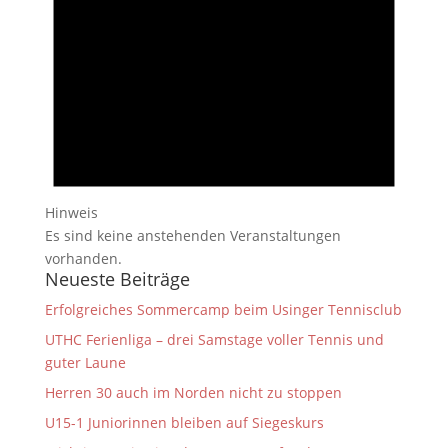
Hinweis
Es sind keine anstehenden Veranstaltungen
vorhanden.
Neueste Beiträge
Erfolgreiches Sommercamp beim Usinger Tennisclub
UTHC Ferienliga – drei Samstage voller Tennis und
guter Laune
Herren 30 auch im Norden nicht zu stoppen
U15-1 Juniorinnen bleiben auf Siegeskurs