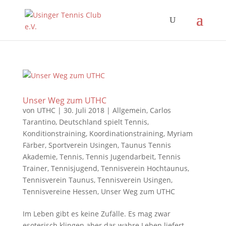
Unser Weg zum UTHC
von
UTHC
|
30. Juli 2018
|
Allgemein
,
Carlos
Tarantino
,
Deutschland spielt Tennis
,
Konditionstraining
,
Koordinationstraining
,
Myriam
Färber
,
Sportverein Usingen
,
Taunus Tennis
Akademie
,
Tennis
,
Tennis Jugendarbeit
,
Tennis
Trainer
,
Tennisjugend
,
Tennisverein Hochtaunus
,
Tennisverein Taunus
,
Tennisverein Usingen
,
Tennisvereine Hessen
,
Unser Weg zum UTHC
Im Leben gibt es keine Zufälle. Es mag zwar
esoterisch klingen aber das wahre Leben liefert