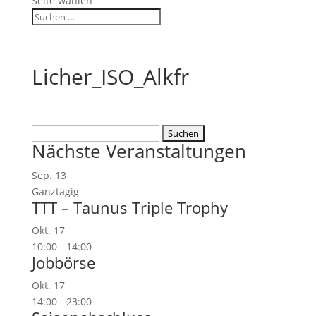
Seite wählen
Licher_ISO_Alkfr
Suchen
Nächste Veranstaltungen
nach:
Sep.
13
Ganztägig
TTT – Taunus Triple Trophy
Okt.
17
10:00
-
14:00
Jobbörse
Okt.
17
14:00
-
23:00