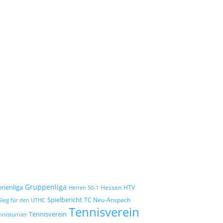
Gruppenliga
erienliga
Hessen
HTV
Herren 50-1
Spielbericht
TC Neu-Anspach
Sieg für den UTHC
Tennisverein
Tennisverein
nnisturnier