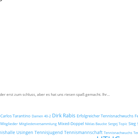
der erst zum schluss, aber es hat uns riesen spaß gemacht. Ihr…
Dirk Rabis
Carlos Tarantino
Erfolgreicher Tennisnachwuchs
F
Damen 40-2
Mixed-Doppel
Mitglieder
Sieg
Mitgliederversammlung
Niklas Baucke
Sergej Topic
Tennisjugend
Tennismannschaft
nishalle Usingen
Tennisnachwuchs
Te