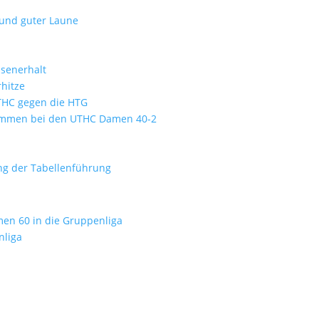
 und guter Laune
ssenerhalt
hitze
UTHC gegen die HTG
kommen bei den UTHC Damen 40-2
ung der Tabellenführung
men 60 in die Gruppenliga
nliga