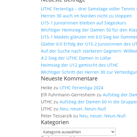
UTHC Ferienliga – drei Samstage voller Tennis
Herren 30 auch im Norden nicht zu stoppen
U15-1 Juniorinnen bleiben auf Siegeskurs
Wichtiger Heimsieg der Damen 50 für den Kla
U15-1 Mädels glänzen mit 6:0 Sieg bei Sommer
Glatter 6:0 Erfolg der U15-2 Juniorinnen des 
Auf der Suche nach stärkeren Gegnern: Will
4:2 Sieg der UTHC Damen in Lollar
Heimsieg der U12 gemischt des UTHC
Wichtiger Schritt der Herren 30 zur Verteidig
Neueste Kommentare
Heike
zu
UTHC Ferienliga 2024
Elfi Fuhrmann-Gerresheim
zu
Aufstieg der Da
UTHC
zu
Aufstieg der Damen 60 in die Gruppe
UTHC
zu
Neu, neuer, Neun-Null
Peter Tessarzik
zu
Neu, neuer, Neun-Null
Kategorien
Kategorien