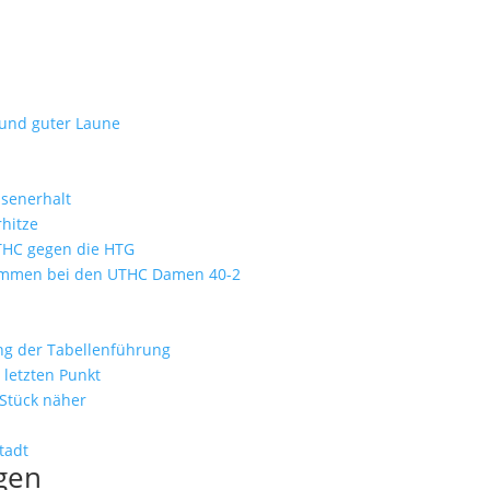
 und guter Laune
ssenerhalt
hitze
UTHC gegen die HTG
kommen bei den UTHC Damen 40-2
ung der Tabellenführung
letzten Punkt
 Stück näher
tadt
gen