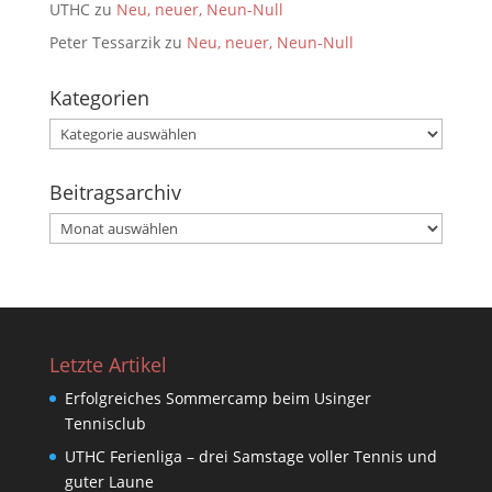
UTHC
zu
Neu, neuer, Neun-Null
Peter Tessarzik
zu
Neu, neuer, Neun-Null
Kategorien
Kategorien
Beitragsarchiv
Beitragsarchiv
Letzte Artikel
Erfolgreiches Sommercamp beim Usinger
Tennisclub
UTHC Ferienliga – drei Samstage voller Tennis und
guter Laune