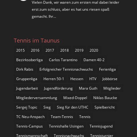
Vielen Dank, wir waren zum ersten mal dabei leider
erst zum schluss, aber es hat uns riesen spaß
gemacht. Ihr…
Tennis im Taunus
2015
2016
2017
2018
2019
2020
Bezirksoberliga
Carlos Tarantino
Damen 40-2
Dirk Rabis
Erfolgreicher Tennisnachwuchs
Ferienliga
Gruppenliga
Herren 50-1
Hessen
HTV
Jobbörse
Jugendarbeit
Jugendförderung
Mara Guth
Mitglieder
Mitgliederversammlung
Mixed-Doppel
Niklas Baucke
Sergej Topic
Sieg
Sieg für den UTHC
Spielbericht
TC Neu-Anspach
Team-Tennis
Tennis
Tennis-Campus
Tennishalle Usingen
Tennisjugend
Tennismannschaft
Tennisnachwuchs
Tennisturnier