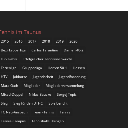
Tennis im Taunus
2015
2016
2017
2018
2019
2020
Bezirksoberliga
Carlos Tarantino
Damen 40-2
Dirk Rabis
Erfolgreicher Tennisnachwuchs
Ferienliga
Gruppenliga
Herren 50-1
Hessen
HTV
Jobbörse
Jugendarbeit
Jugendförderung
Mara Guth
Mitglieder
Mitgliederversammlung
Mixed-Doppel
Niklas Baucke
Sergej Topic
Sieg
Sieg für den UTHC
Spielbericht
TC Neu-Anspach
Team-Tennis
Tennis
Tennis-Campus
Tennishalle Usingen