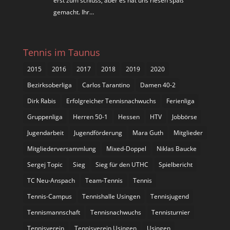
erst zum schluss, aber es hat uns riesen spaß
gemacht. Ihr…
Tennis im Taunus
2015
2016
2017
2018
2019
2020
Bezirksoberliga
Carlos Tarantino
Damen 40-2
Dirk Rabis
Erfolgreicher Tennisnachwuchs
Ferienliga
Gruppenliga
Herren 50-1
Hessen
HTV
Jobbörse
Jugendarbeit
Jugendförderung
Mara Guth
Mitglieder
Mitgliederversammlung
Mixed-Doppel
Niklas Baucke
Sergej Topic
Sieg
Sieg für den UTHC
Spielbericht
TC Neu-Anspach
Team-Tennis
Tennis
Tennis-Campus
Tennishalle Usingen
Tennisjugend
Tennismannschaft
Tennisnachwuchs
Tennisturnier
Tennisverein
Tennisverein Usingen
Usingen