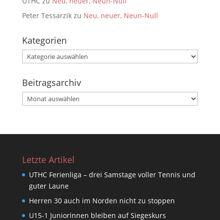
UTHC
zu
Neu, neuer, Neun-Null
Peter Tessarzik
zu
Neu, neuer, Neun-Null
Kategorien
Kategorien
Beitragsarchiv
Beitragsarchiv
Letzte Artikel
UTHC Ferienliga – drei Samstage voller Tennis und
guter Laune
Herren 30 auch im Norden nicht zu stoppen
U15-1 Juniorinnen bleiben auf Siegeskurs