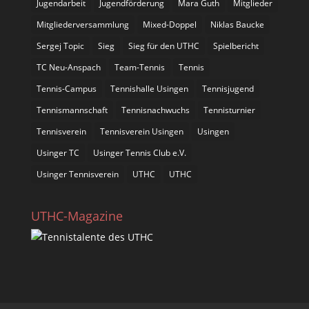
Jugendarbeit
Jugendförderung
Mara Guth
Mitglieder
Mitgliederversammlung
Mixed-Doppel
Niklas Baucke
Sergej Topic
Sieg
Sieg für den UTHC
Spielbericht
TC Neu-Anspach
Team-Tennis
Tennis
Tennis-Campus
Tennishalle Usingen
Tennisjugend
Tennismannschaft
Tennisnachwuchs
Tennisturnier
Tennisverein
Tennisverein Usingen
Usingen
Usinger TC
Usinger Tennis Club e.V.
Usinger Tennisverein
UTHC
UTHC
UTHC-Magazine