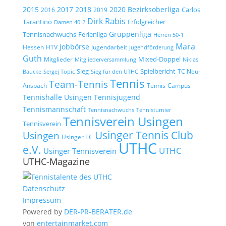
2015
2017
2018
2020
Bezirksoberliga
Carlos
2019
2016
Dirk Rabis
Tarantino
Erfolgreicher
Damen 40-2
Gruppenliga
Tennisnachwuchs
Ferienliga
Herren 50-1
Mara
Jobbörse
Hessen
HTV
Jugendarbeit
Jugendförderung
Guth
Mixed-Doppel
Mitglieder
Mitgliederversammlung
Niklas
Spielbericht
Sieg
TC Neu-
Baucke
Sergej Topic
Sieg für den UTHC
Tennis
Team-Tennis
Anspach
Tennis-Campus
Tennisjugend
Tennishalle Usingen
Tennismannschaft
Tennisnachwuchs
Tennisturnier
Tennisverein Usingen
Tennisverein
Usinger Tennis Club
Usingen
Usinger TC
UTHC
e.V.
UTHC
Usinger Tennisverein
UTHC-Magazine
Datenschutz
Impressum
Powered by
DER-PR-BERATER.de
von
entertainmarket.com