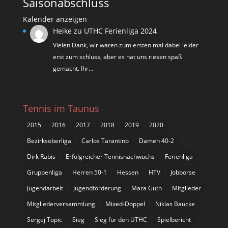
Saisonabschluss
Kalender anzeigen
Heike
zu
UTHC Ferienliga 2024
Vielen Dank, wir waren zum ersten mal dabei leider
erst zum schluss, aber es hat uns riesen spaß
gemacht. Ihr…
Tennis im Taunus
2015
2016
2017
2018
2019
2020
Bezirksoberliga
Carlos Tarantino
Damen 40-2
Dirk Rabis
Erfolgreicher Tennisnachwuchs
Ferienliga
Gruppenliga
Herren 50-1
Hessen
HTV
Jobbörse
Jugendarbeit
Jugendförderung
Mara Guth
Mitglieder
Mitgliederversammlung
Mixed-Doppel
Niklas Baucke
Sergej Topic
Sieg
Sieg für den UTHC
Spielbericht