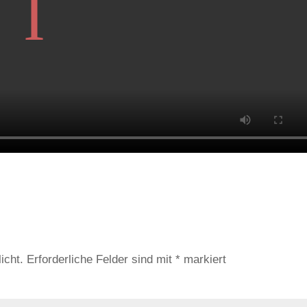
icht.
Erforderliche Felder sind mit
*
markiert