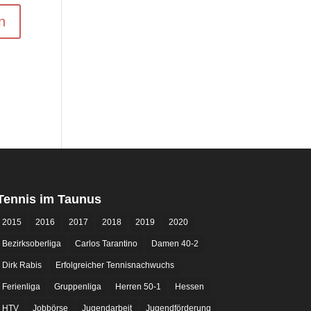
Tennis im Taunus
2015
2016
2017
2018
2019
2020
Bezirksoberliga
Carlos Tarantino
Damen 40-2
Dirk Rabis
Erfolgreicher Tennisnachwuchs
Ferienliga
Gruppenliga
Herren 50-1
Hessen
HTV
Jobbörse
Jugendarbeit
Jugendförderung