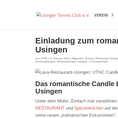
VEREIN
Einladung zum roman
Usingen
von
UTHC
|
3. Februar 2018
|
Allgemein
,
Events
,
Restaurant Using
Veranstaltungen
,
Veranstaltungen Usingen
|
0 Kommentare
Das romantische Candle L
Usingen
Unter dem Motto „Einfach mal verwöhnen 
RESTAURANT
und
Spitzenköchen
auf de
seine neuen „kulinarischen Exkursionen“.