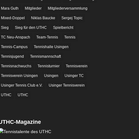
Mara Guth
Mitglieder
Mitgliederversammlung
Mixed-Doppel
Niklas Baucke
Sergej Topic
Sieg
Sieg für den UTHC
Spielbericht
TC Neu-Anspach
Team-Tennis
Tennis
Tennis-Campus
Tennishalle Usingen
Tennisjugend
Tennismannschaft
Tennisnachwuchs
Tennisturnier
Tennisverein
Tennisverein Usingen
Usingen
Usinger TC
Usinger Tennis Club e.V.
Usinger Tennisverein
UTHC
UTHC
UTHC-Magazine