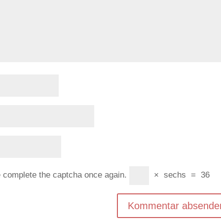
e complete the captcha once again.
×
sechs
=
36