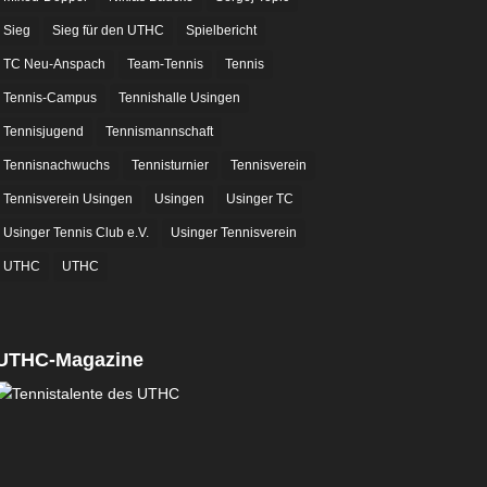
Sieg
Sieg für den UTHC
Spielbericht
TC Neu-Anspach
Team-Tennis
Tennis
Tennis-Campus
Tennishalle Usingen
Tennisjugend
Tennismannschaft
Tennisnachwuchs
Tennisturnier
Tennisverein
Tennisverein Usingen
Usingen
Usinger TC
Usinger Tennis Club e.V.
Usinger Tennisverein
UTHC
UTHC
UTHC-Magazine