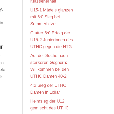
Klassenerhalt
y,
U15-1 Mädels glänzen
mit 6:0 Sieg bei
in
Sommerhitze
Glatter 6:0 Erfolg der
U15-2 Juniorinnen des
ür
UTHC gegen die HTG
Auf der Suche nach
r
stärkeren Gegnern:
en
Willkommen bei den
ele
UTHC Damen 40-2
e
4:2 Sieg der UTHC
Damen in Lollar
Heimsieg der U12
gemischt des UTHC