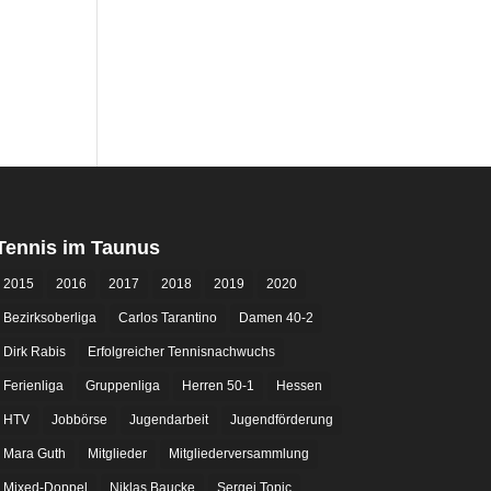
Tennis im Taunus
2015
2016
2017
2018
2019
2020
Bezirksoberliga
Carlos Tarantino
Damen 40-2
Dirk Rabis
Erfolgreicher Tennisnachwuchs
Ferienliga
Gruppenliga
Herren 50-1
Hessen
HTV
Jobbörse
Jugendarbeit
Jugendförderung
Mara Guth
Mitglieder
Mitgliederversammlung
Mixed-Doppel
Niklas Baucke
Sergej Topic