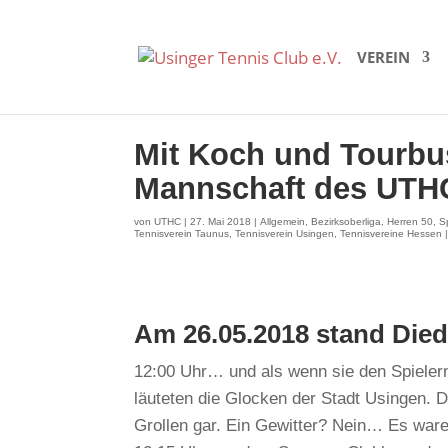
VEREIN
Mit Koch und Tourbus
Mannschaft des UTHC
von
UTHC
|
27. Mai 2018
|
Allgemein
,
Bezirksoberliga
,
Herren 50
,
S
Tennisverein Taunus
,
Tennisverein Usingen
,
Tennisvereine Hessen
Am 26.05.2018 stand Die
12:00 Uhr… und als wenn sie den Spielern
läuteten die Glocken der Stadt Usingen. 
Grollen gar. Ein Gewitter? Nein… Es ware