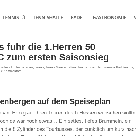
TENNIS
TENNISHALLE
PADEL
GASTRONOMIE
 fuhr die 1.Herren 50
 zum ersten Saisonsieg
pielbericht
,
Team-Tennis
,
Tennis
,
Tennis Mannschaften
,
Tennisturnier
,
Tennisverein Hochtaunus
,
|
0 Kommentare
denbergen auf dem Speiseplan
 viel Erfolg auf ihren Touren durch Hessen wünschen wollte
Doch da war noch etwas… Ein sattes, tiefes Brummeln, ein
n die 8 Zylinder des Tourbusses, der pünktlich um kurz nac