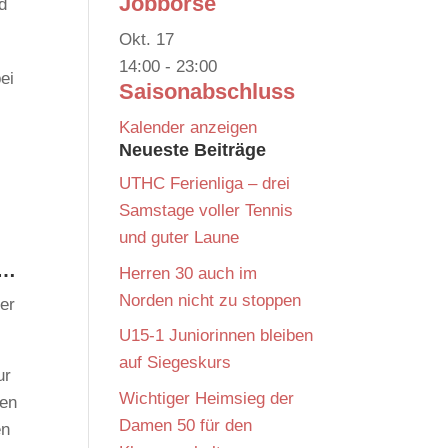
Jobbörse
d
Okt.
17
14:00
-
23:00
ei
Saisonabschluss
Kalender anzeigen
Neueste Beiträge
UTHC Ferienliga – drei
Samstage voller Tennis
und guter Laune
t…
Herren 30 auch im
Norden nicht zu stoppen
er
U15-1 Juniorinnen bleiben
auf Siegeskurs
ur
Wichtiger Heimsieg der
hen
Damen 50 für den
en