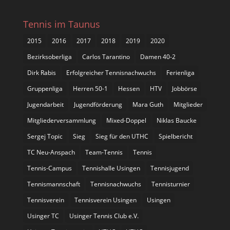
Tennis im Taunus
2015
2016
2017
2018
2019
2020
Bezirksoberliga
Carlos Tarantino
Damen 40-2
Dirk Rabis
Erfolgreicher Tennisnachwuchs
Ferienliga
Gruppenliga
Herren 50-1
Hessen
HTV
Jobbörse
Jugendarbeit
Jugendförderung
Mara Guth
Mitglieder
Mitgliederversammlung
Mixed-Doppel
Niklas Baucke
Sergej Topic
Sieg
Sieg für den UTHC
Spielbericht
TC Neu-Anspach
Team-Tennis
Tennis
Tennis-Campus
Tennishalle Usingen
Tennisjugend
Tennismannschaft
Tennisnachwuchs
Tennisturnier
Tennisverein
Tennisverein Usingen
Usingen
Usinger TC
Usinger Tennis Club e.V.