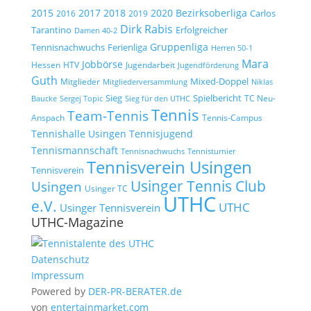
2015
2017
2018
2020
Bezirksoberliga
Carlos
2019
2016
Dirk Rabis
Tarantino
Erfolgreicher
Damen 40-2
Gruppenliga
Tennisnachwuchs
Ferienliga
Herren 50-1
Mara
Jobbörse
Hessen
HTV
Jugendarbeit
Jugendförderung
Guth
Mixed-Doppel
Mitglieder
Mitgliederversammlung
Niklas
Spielbericht
Sieg
TC Neu-
Baucke
Sergej Topic
Sieg für den UTHC
Tennis
Team-Tennis
Anspach
Tennis-Campus
Tennisjugend
Tennishalle Usingen
Tennismannschaft
Tennisnachwuchs
Tennisturnier
Tennisverein Usingen
Tennisverein
Usinger Tennis Club
Usingen
Usinger TC
UTHC
e.V.
UTHC
Usinger Tennisverein
UTHC-Magazine
Datenschutz
Impressum
Powered by
DER-PR-BERATER.de
von
entertainmarket.com