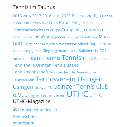
Tennis im Taunus
2015
2017
2018
2020
Bezirksoberliga
Carlos
2019
2016
Dirk Rabis
Tarantino
Erfolgreicher
Damen 40-2
Gruppenliga
Tennisnachwuchs
Ferienliga
Herren 50-1
Mara
Jobbörse
Hessen
HTV
Jugendarbeit
Jugendförderung
Guth
Mixed-Doppel
Mitglieder
Mitgliederversammlung
Niklas
Spielbericht
Sieg
TC Neu-
Baucke
Sergej Topic
Sieg für den UTHC
Tennis
Team-Tennis
Anspach
Tennis-Campus
Tennisjugend
Tennishalle Usingen
Tennismannschaft
Tennisnachwuchs
Tennisturnier
Tennisverein Usingen
Tennisverein
Usinger Tennis Club
Usingen
Usinger TC
UTHC
e.V.
UTHC
Usinger Tennisverein
UTHC-Magazine
Datenschutz
Impressum