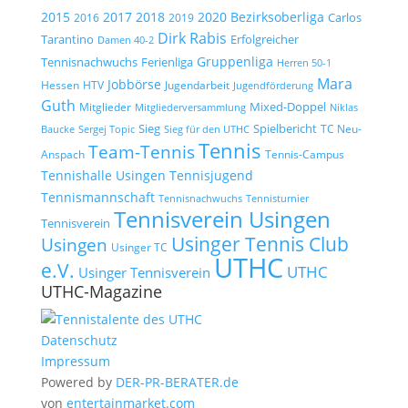
2015
2017
2018
2020
Bezirksoberliga
Carlos
2019
2016
Dirk Rabis
Tarantino
Erfolgreicher
Damen 40-2
Gruppenliga
Tennisnachwuchs
Ferienliga
Herren 50-1
Mara
Jobbörse
Hessen
HTV
Jugendarbeit
Jugendförderung
Guth
Mixed-Doppel
Mitglieder
Mitgliederversammlung
Niklas
Spielbericht
Sieg
TC Neu-
Baucke
Sergej Topic
Sieg für den UTHC
Tennis
Team-Tennis
Anspach
Tennis-Campus
Tennisjugend
Tennishalle Usingen
Tennismannschaft
Tennisnachwuchs
Tennisturnier
Tennisverein Usingen
Tennisverein
Usinger Tennis Club
Usingen
Usinger TC
UTHC
e.V.
UTHC
Usinger Tennisverein
UTHC-Magazine
Datenschutz
Impressum
Powered by
DER-PR-BERATER.de
von
entertainmarket.com