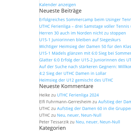
Kalender anzeigen
Neueste Beiträge
Erfolgreiches Sommercamp beim Usinger Tenn
UTHC Ferienliga – drei Samstage voller Tennis
Herren 30 auch im Norden nicht zu stoppen
U15-1 Juniorinnen bleiben auf Siegeskurs
Wichtiger Heimsieg der Damen 50 für den Kla
U15-1 Mädels glänzen mit 6:0 Sieg bei Sommer
Glatter 6:0 Erfolg der U15-2 Juniorinnen des 
Auf der Suche nach stärkeren Gegnern: Will
4:2 Sieg der UTHC Damen in Lollar
Heimsieg der U12 gemischt des UTHC
Neueste Kommentare
Heike
zu
UTHC Ferienliga 2024
Elfi Fuhrmann-Gerresheim
zu
Aufstieg der Da
UTHC
zu
Aufstieg der Damen 60 in die Gruppe
UTHC
zu
Neu, neuer, Neun-Null
Peter Tessarzik
zu
Neu, neuer, Neun-Null
Kategorien