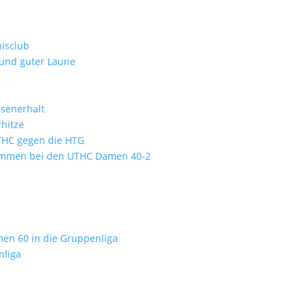
isclub
 und guter Laune
ssenerhalt
hitze
UTHC gegen die HTG
kommen bei den UTHC Damen 40-2
men 60 in die Gruppenliga
nliga