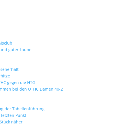
isclub
 und guter Laune
ssenerhalt
hitze
UTHC gegen die HTG
kommen bei den UTHC Damen 40-2
ung der Tabellenführung
letzten Punkt
 Stück näher