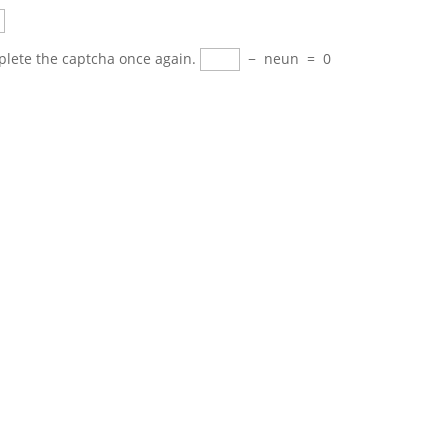
plete the captcha once again.
−
neun
=
0