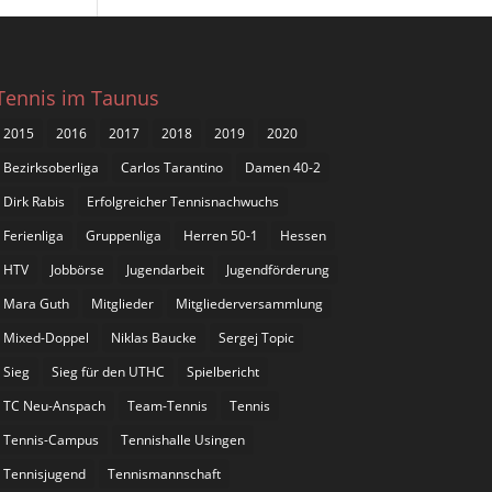
Tennis im Taunus
2015
2016
2017
2018
2019
2020
Bezirksoberliga
Carlos Tarantino
Damen 40-2
Dirk Rabis
Erfolgreicher Tennisnachwuchs
Ferienliga
Gruppenliga
Herren 50-1
Hessen
HTV
Jobbörse
Jugendarbeit
Jugendförderung
Mara Guth
Mitglieder
Mitgliederversammlung
Mixed-Doppel
Niklas Baucke
Sergej Topic
Sieg
Sieg für den UTHC
Spielbericht
TC Neu-Anspach
Team-Tennis
Tennis
Tennis-Campus
Tennishalle Usingen
Tennisjugend
Tennismannschaft