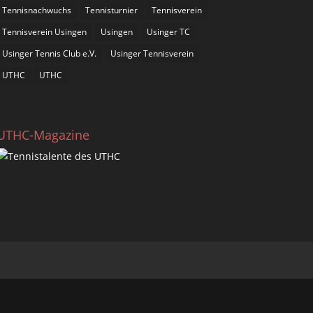
Tennisnachwuchs
Tennisturnier
Tennisverein
Tennisverein Usingen
Usingen
Usinger TC
Usinger Tennis Club e.V.
Usinger Tennisverein
UTHC
UTHC
UTHC-Magazine