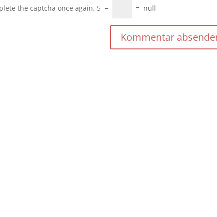
plete the captcha once again.
5
−
=
null