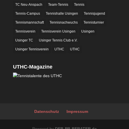
TC Neu-Anspach
Team-Tennis
Tennis
Tennis-Campus
Tennishalle Usingen
Tennisjugend
Tennismannschaft
Tennisnachwuchs
Tennisturnier
Tennisverein
Tennisverein Usingen
Usingen
Usinger TC
Usinger Tennis Club e.V.
Usinger Tennisverein
UTHC
UTHC
UTHC-Magazine
Datenschutz
Impressum
Powered by
DER-PR-BERATER.de