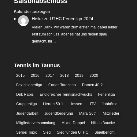
Saisonabschluss
Kalender anzeigen
Heike
zu
UTHC Ferienliga 2024
Vielen Dank, wir waren zum ersten mal dabei leider
erst zum schluss, aber es hat uns riesen spaß
gemacht. Ihr…
Tennis im Taunus
2015
2016
2017
2018
2019
2020
Bezirksoberliga
Carlos Tarantino
Damen 40-2
Dirk Rabis
Erfolgreicher Tennisnachwuchs
Ferienliga
Gruppenliga
Herren 50-1
Hessen
HTV
Jobbörse
Jugendarbeit
Jugendförderung
Mara Guth
Mitglieder
Mitgliederversammlung
Mixed-Doppel
Niklas Baucke
Sergej Topic
Sieg
Sieg für den UTHC
Spielbericht