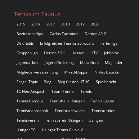
Tennis im Taunus
2015
2016
2017
2018
2019
2020
Bezirksoberliga
Carlos Tarantino
Damen 40-2
Dirk Rabis
Erfolgreicher Tennisnachwuchs
Ferienliga
Gruppenliga
Herren 50-1
Hessen
HTV
Jobbörse
Jugendarbeit
Jugendförderung
Mara Guth
Mitglieder
Mitgliederversammlung
Mixed-Doppel
Niklas Baucke
Sergej Topic
Sieg
Sieg für den UTHC
Spielbericht
TC Neu-Anspach
Team-Tennis
Tennis
Tennis-Campus
Tennishalle Usingen
Tennisjugend
Tennismannschaft
Tennisnachwuchs
Tennisturnier
Tennisverein
Tennisverein Usingen
Usingen
Usinger TC
Usinger Tennis Club e.V.