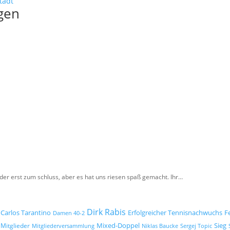
tadt
gen
der erst zum schluss, aber es hat uns riesen spaß gemacht. Ihr…
Dirk Rabis
Carlos Tarantino
Erfolgreicher Tennisnachwuchs
F
Damen 40-2
Mixed-Doppel
Mitglieder
Sieg
Mitgliederversammlung
Niklas Baucke
Sergej Topic