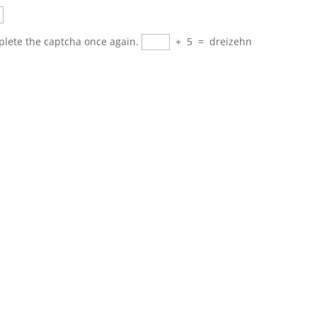
plete the captcha once again.
+
5
=
dreizehn