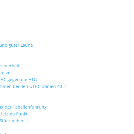
 und guter Laune
ssenerhalt
hitze
UTHC gegen die HTG
kommen bei den UTHC Damen 40-2
ung der Tabellenführung
letzten Punkt
 Stück näher