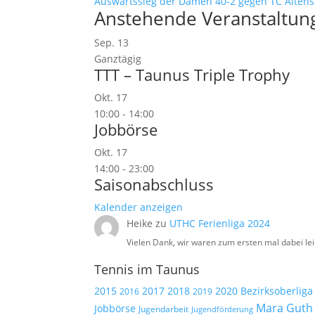
Auswärtssieg der Damen 40-2 gegen TC Altens
Anstehende Veranstaltun
Sep.
13
Ganztägig
TTT – Taunus Triple Trophy
Okt.
17
10:00
-
14:00
Jobbörse
Okt.
17
14:00
-
23:00
Saisonabschluss
Kalender anzeigen
Heike
zu
UTHC Ferienliga 2024
Vielen Dank, wir waren zum ersten mal dabei lei
Tennis im Taunus
2015
2017
2018
2020
Bezirksoberliga
2019
2016
Mara Guth
Jobbörse
Jugendarbeit
Jugendförderung