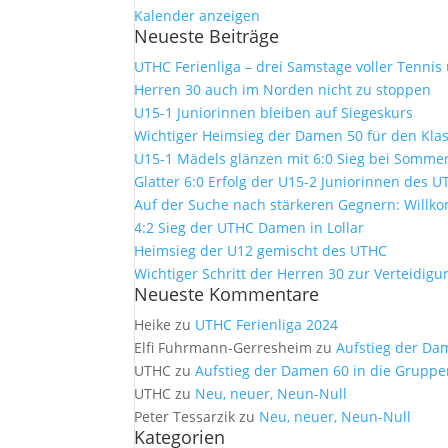
Kalender anzeigen
Neueste Beiträge
UTHC Ferienliga – drei Samstage voller Tennis
Herren 30 auch im Norden nicht zu stoppen
U15-1 Juniorinnen bleiben auf Siegeskurs
Wichtiger Heimsieg der Damen 50 für den Kla
U15-1 Mädels glänzen mit 6:0 Sieg bei Sommer
Glatter 6:0 Erfolg der U15-2 Juniorinnen des 
Auf der Suche nach stärkeren Gegnern: Will
4:2 Sieg der UTHC Damen in Lollar
Heimsieg der U12 gemischt des UTHC
Wichtiger Schritt der Herren 30 zur Verteidig
Neueste Kommentare
Heike
zu
UTHC Ferienliga 2024
Elfi Fuhrmann-Gerresheim
zu
Aufstieg der Da
UTHC
zu
Aufstieg der Damen 60 in die Gruppe
UTHC
zu
Neu, neuer, Neun-Null
Peter Tessarzik
zu
Neu, neuer, Neun-Null
Kategorien