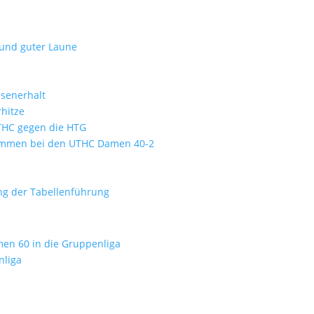
 und guter Laune
ssenerhalt
hitze
UTHC gegen die HTG
kommen bei den UTHC Damen 40-2
ung der Tabellenführung
men 60 in die Gruppenliga
nliga