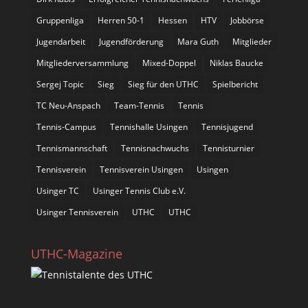
Gruppenliga
Herren 50-1
Hessen
HTV
Jobbörse
Jugendarbeit
Jugendförderung
Mara Guth
Mitglieder
Mitgliederversammlung
Mixed-Doppel
Niklas Baucke
Sergej Topic
Sieg
Sieg für den UTHC
Spielbericht
TC Neu-Anspach
Team-Tennis
Tennis
Tennis-Campus
Tennishalle Usingen
Tennisjugend
Tennismannschaft
Tennisnachwuchs
Tennisturnier
Tennisverein
Tennisverein Usingen
Usingen
Usinger TC
Usinger Tennis Club e.V.
Usinger Tennisverein
UTHC
UTHC
UTHC-Magazine