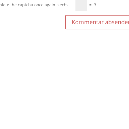
plete the captcha once again.
sechs
−
=
3