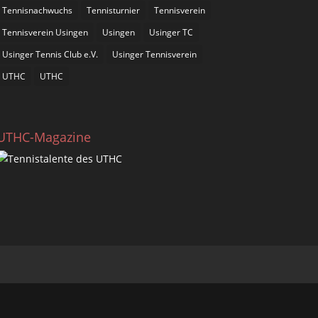
Tennisnachwuchs
Tennisturnier
Tennisverein
Tennisverein Usingen
Usingen
Usinger TC
Usinger Tennis Club e.V.
Usinger Tennisverein
UTHC
UTHC
UTHC-Magazine