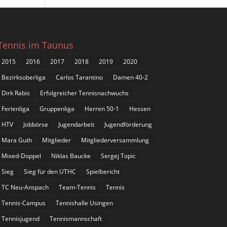
Tennis im Taunus
2015
2016
2017
2018
2019
2020
Bezirksoberliga
Carlos Tarantino
Damen 40-2
Dirk Rabis
Erfolgreicher Tennisnachwuchs
Ferienliga
Gruppenliga
Herren 50-1
Hessen
HTV
Jobbörse
Jugendarbeit
Jugendförderung
Mara Guth
Mitglieder
Mitgliederversammlung
Mixed-Doppel
Niklas Baucke
Sergej Topic
Sieg
Sieg für den UTHC
Spielbericht
TC Neu-Anspach
Team-Tennis
Tennis
Tennis-Campus
Tennishalle Usingen
Tennisjugend
Tennismannschaft