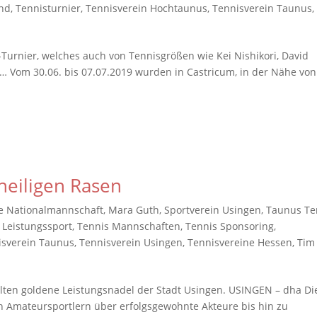
end
,
Tennisturnier
,
Tennisverein Hochtaunus
,
Tennisverein Taunus
,
Turnier, welches auch von Tennisgrößen wie Kei Nishikori, David
de… Vom 30.06. bis 07.07.2019 wurden in Castricum, in der Nähe von
heiligen Rasen
e Nationalmannschaft
,
Mara Guth
,
Sportverein Usingen
,
Taunus Te
 Leistungssport
,
Tennis Mannschaften
,
Tennis Sponsoring
,
isverein Taunus
,
Tennisverein Usingen
,
Tennisvereine Hessen
,
Tim
lten goldene Leistungsnadel der Stadt Usingen. USINGEN – dha Di
en Amateursportlern über erfolgsgewohnte Akteure bis hin zu