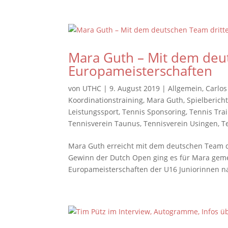
Mara Guth – Mit dem deut
Europameisterschaften
von
UTHC
|
9. August 2019
|
Allgemein
,
Carlos
Koordinationstraining
,
Mara Guth
,
Spielberich
Leistungssport
,
Tennis Sponsoring
,
Tennis Tra
Tennisverein Taunus
,
Tennisverein Usingen
,
T
Mara Guth erreicht mit dem deutschen Team d
Gewinn der Dutch Open ging es für Mara geme
Europameisterschaften der U16 Juniorinnen na