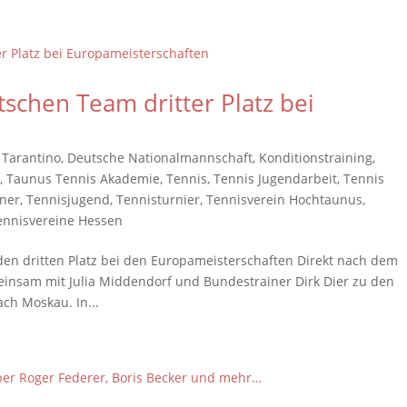
schen Team dritter Platz bei
 Tarantino
,
Deutsche Nationalmannschaft
,
Konditionstraining
,
t
,
Taunus Tennis Akademie
,
Tennis
,
Tennis Jugendarbeit
,
Tennis
iner
,
Tennisjugend
,
Tennisturnier
,
Tennisverein Hochtaunus
,
ennisvereine Hessen
en dritten Platz bei den Europameisterschaften Direkt nach dem
insam mit Julia Middendorf und Bundestrainer Dirk Dier zu den
ch Moskau. In...