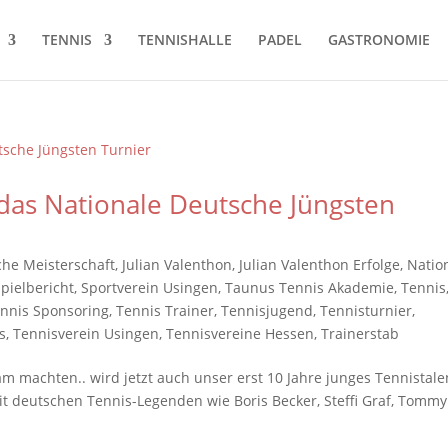
TENNIS
TENNISHALLE
PADEL
GASTRONOMIE
 das Nationale Deutsche Jüngsten
he Meisterschaft
,
Julian Valenthon
,
Julian Valenthon Erfolge
,
Natio
Spielbericht
,
Sportverein Usingen
,
Taunus Tennis Akademie
,
Tennis
nnis Sponsoring
,
Tennis Trainer
,
Tennisjugend
,
Tennisturnier
,
s
,
Tennisverein Usingen
,
Tennisvereine Hessen
,
Trainerstab
 machten.. wird jetzt auch unser erst 10 Jahre junges Tennistale
t deutschen Tennis-Legenden wie Boris Becker, Steffi Graf, Tommy
.