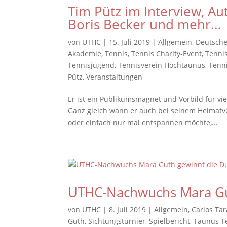
Tim Pütz im Interview, A
Boris Becker und mehr…
von
UTHC
|
15. Juli 2019
|
Allgemein
,
Deutsche
Akademie
,
Tennis
,
Tennis Charity-Event
,
Tenni
Tennisjugend
,
Tennisverein Hochtaunus
,
Tenn
Pütz
,
Veranstaltungen
Er ist ein Publikumsmagnet und Vorbild für vi
Ganz gleich wann er auch bei seinem Heimatve
oder einfach nur mal entspannen möchte,...
UTHC-Nachwuchs Mara Gut
von
UTHC
|
8. Juli 2019
|
Allgemein
,
Carlos Tar
Guth
,
Sichtungsturnier
,
Spielbericht
,
Taunus T