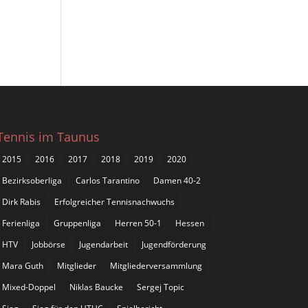
Tennis im Taunus
2015
2016
2017
2018
2019
2020
Bezirksoberliga
Carlos Tarantino
Damen 40-2
Dirk Rabis
Erfolgreicher Tennisnachwuchs
Ferienliga
Gruppenliga
Herren 50-1
Hessen
HTV
Jobbörse
Jugendarbeit
Jugendförderung
Mara Guth
Mitglieder
Mitgliederversammlung
Mixed-Doppel
Niklas Baucke
Sergej Topic