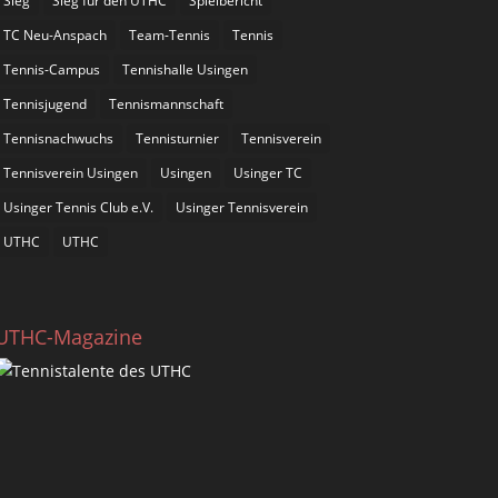
Sieg
Sieg für den UTHC
Spielbericht
TC Neu-Anspach
Team-Tennis
Tennis
Tennis-Campus
Tennishalle Usingen
Tennisjugend
Tennismannschaft
Tennisnachwuchs
Tennisturnier
Tennisverein
Tennisverein Usingen
Usingen
Usinger TC
Usinger Tennis Club e.V.
Usinger Tennisverein
UTHC
UTHC
UTHC-Magazine