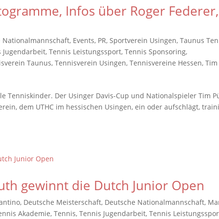
utogramme, Infos über Roger Federer,
 Nationalmannschaft
,
Events
,
PR
,
Sportverein Usingen
,
Taunus Ten
s Jugendarbeit
,
Tennis Leistungssport
,
Tennis Sponsoring
,
isverein Taunus
,
Tennisverein Usingen
,
Tennisvereine Hessen
,
Tim
ele Tenniskinder. Der Usinger Davis-Cup und Nationalspieler Tim Pü
rein, dem UTHC im hessischen Usingen, ein oder aufschlägt, traini
h gewinnt die Dutch Junior Open
antino
,
Deutsche Meisterschaft
,
Deutsche Nationalmannschaft
,
Ma
ennis Akademie
,
Tennis
,
Tennis Jugendarbeit
,
Tennis Leistungsspor