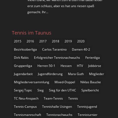
erst zum schluss, aber es hat uns riesen spaß
gemacht. Ihr…
Tennis im Taunus
2015
2016
2017
2018
2019
2020
Bezirksoberliga
Carlos Tarantino
Damen 40-2
Dirk Rabis
Erfolgreicher Tennisnachwuchs
Ferienliga
Gruppenliga
Herren 50-1
Hessen
HTV
Jobbörse
Jugendarbeit
Jugendförderung
Mara Guth
Mitglieder
Mitgliederversammlung
Mixed-Doppel
Niklas Baucke
Sergej Topic
Sieg
Sieg für den UTHC
Spielbericht
TC Neu-Anspach
Team-Tennis
Tennis
Tennis-Campus
Tennishalle Usingen
Tennisjugend
Tennismannschaft
Tennisnachwuchs
Tennisturnier