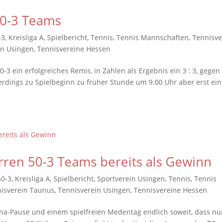
50-3 Teams
-3
,
Kreisliga A
,
Spielbericht
,
Tennis
,
Tennis Mannschaften
,
Tennisve
in Usingen
,
Tennisvereine Hessen
0-3 ein erfolgreiches Remis, in Zahlen als Ergebnis ein 3 : 3, gegen
erdings zu Spielbeginn zu früher Stunde um 9.00 Uhr aber erst ei
rren 50-3 Teams bereits als Gewinn
50-3
,
Kreisliga A
,
Spielbericht
,
Sportverein Usingen
,
Tennis
,
Tennis
isverein Taunus
,
Tennisverein Usingen
,
Tennisvereine Hessen
rona-Pause und einem spielfreien Medentag endlich soweit, dass n