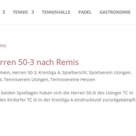
TENNIS
TENNISHALLE
PADEL
GASTRONOMIE
rren 50-3 nach Remis
emein
,
Herren 50-3
,
Kreisliga A
,
Spielbericht
,
Sportverein Usingen
,
s
,
Tennisverein Usingen
,
Tennisvereine Hessen
beiden Spieltagen haben sich die Herren 50-III des Usinger TC in
n Kirdorfer TC III in der Kreisliga A eindrucksvoll zurückgekämpf