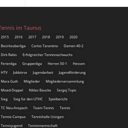
Tennis im Taunus
2015
2016
2017
2018
2019
2020
Bezirksoberliga
Carlos Tarantino
Damen 40-2
Dirk Rabis
Erfolgreicher Tennisnachwuchs
Ferienliga
Gruppenliga
Herren 50-1
Hessen
HTV
Jobbörse
Jugendarbeit
Jugendförderung
Mara Guth
Mitglieder
Mitgliederversammlung
Mixed-Doppel
Niklas Baucke
Sergej Topic
Sieg
Sieg für den UTHC
Spielbericht
TC Neu-Anspach
Team-Tennis
Tennis
Tennis-Campus
Tennishalle Usingen
Tennisjugend
Tennismannschaft