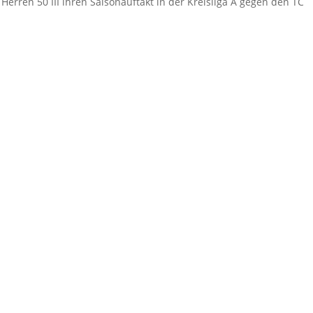
erren 50 III ihren Saisonauftakt in der Kreisliga A gegen den TC