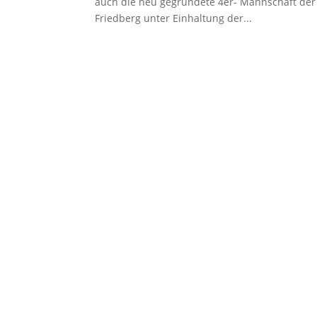
auch die neu gegründete 4er- Mannschaft der H
Friedberg unter Einhaltung der...