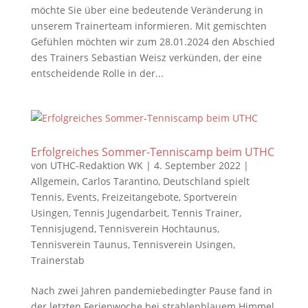
möchte Sie über eine bedeutende Veränderung in
unserem Trainerteam informieren. Mit gemischten
Gefühlen möchten wir zum 28.01.2024 den Abschied
des Trainers Sebastian Weisz verkünden, der eine
entscheidende Rolle in der...
Erfolgreiches Sommer-Tenniscamp beim UTHC
von
UTHC-Redaktion WK
|
4. September 2022
|
Allgemein
,
Carlos Tarantino
,
Deutschland spielt
Tennis
,
Events
,
Freizeitangebote
,
Sportverein
Usingen
,
Tennis Jugendarbeit
,
Tennis Trainer
,
Tennisjugend
,
Tennisverein Hochtaunus
,
Tennisverein Taunus
,
Tennisverein Usingen
,
Trainerstab
Nach zwei Jahren pandemiebedingter Pause fand in
der letzten Ferienwoche bei strahlenblauem Himmel