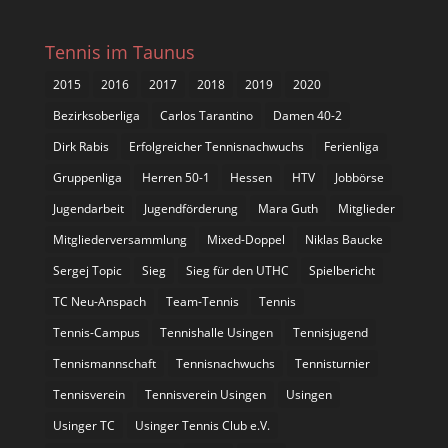
Tennis im Taunus
2015
2016
2017
2018
2019
2020
Bezirksoberliga
Carlos Tarantino
Damen 40-2
Dirk Rabis
Erfolgreicher Tennisnachwuchs
Ferienliga
Gruppenliga
Herren 50-1
Hessen
HTV
Jobbörse
Jugendarbeit
Jugendförderung
Mara Guth
Mitglieder
Mitgliederversammlung
Mixed-Doppel
Niklas Baucke
Sergej Topic
Sieg
Sieg für den UTHC
Spielbericht
TC Neu-Anspach
Team-Tennis
Tennis
Tennis-Campus
Tennishalle Usingen
Tennisjugend
Tennismannschaft
Tennisnachwuchs
Tennisturnier
Tennisverein
Tennisverein Usingen
Usingen
Usinger TC
Usinger Tennis Club e.V.